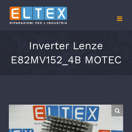
Salta
al
contenuto
Inverter Lenze
E82MV152_4B MOTEC