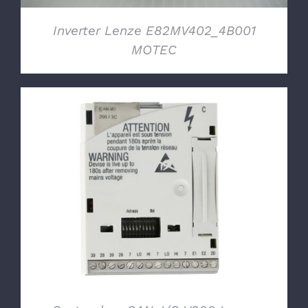
Inverter Lenze E82MV402_4B001
MOTEC
DETTAGLI