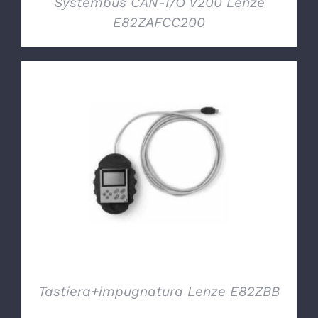
Systembus CAN-I/O V200 Lenze
E82ZAFCC200
DETTAGLI
Tastiera+impugnatura Lenze E82ZBB