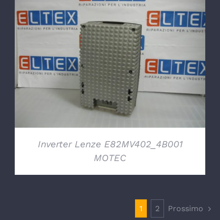
DETTAGLI
Inverter Lenze E82MV402_4B001
MOTEC
1
2
Prossimo