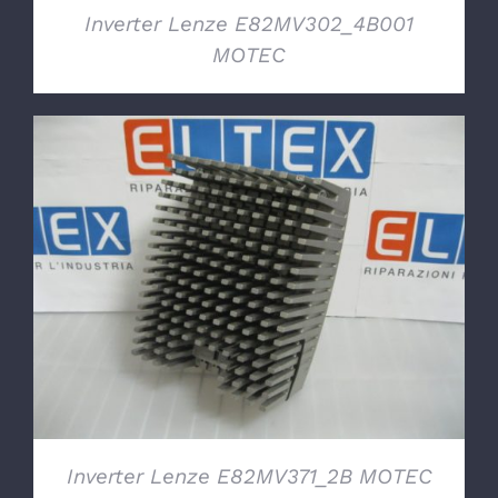
Inverter Lenze E82MV302_4B001
MOTEC
DETTAGLI
Inverter Lenze E82MV371_2B MOTEC