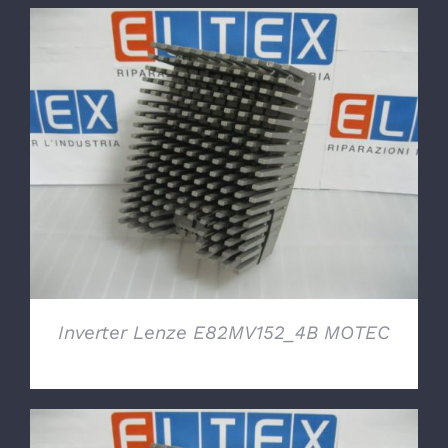
DETTAGLI
Inverter Lenze E82MV152_4B MOTEC