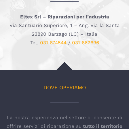
Eltex Srl – Riparazioni per l’ndustria
Via Santuario Superiore, 1 – Ang. Via la Santa
23890 Barzago (LC) – Italia
Tel.
031 874544
/
031 862696
DOVE OPERIAMO
La nostra esperienza nel settore ci consente di
offrire servizi di riparazione su
tutto il territorio