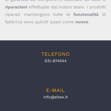
riparazioni
effettuate dal nostro team. I prodotti
riparati mantengono tutte le
funzionalità
di
fabbrica sono quindi quasi come
nuove
.
TELEFONO
031-874544
E-MAIL
info@eltex.it