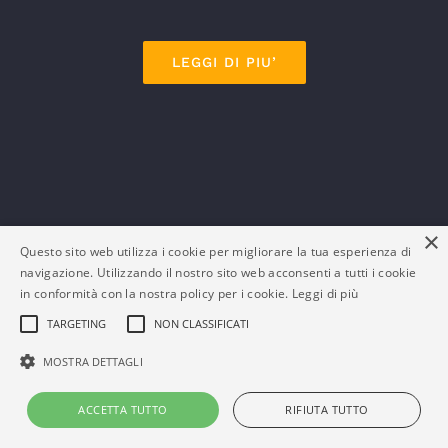
LEGGI DI PIU’
×
Questo sito web utilizza i cookie per migliorare la tua esperienza di
navigazione. Utilizzando il nostro sito web acconsenti a tutti i cookie
in conformità con la nostra policy per i cookie.
Leggi di più
TARGETING
NON CLASSIFICATI
MOSTRA DETTAGLI
ACCETTA TUTTO
RIFIUTA TUTTO