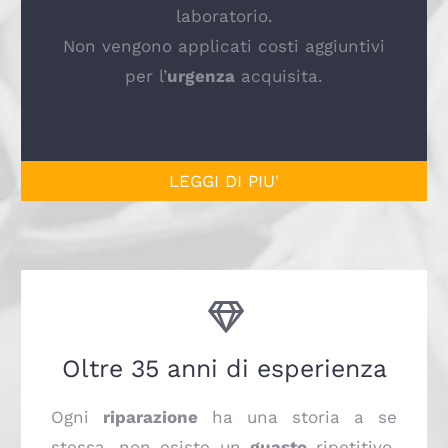
laboratorio.
Non vengono applicati costi aggiuntivi
per l’
urgenza
acquisita.
LEGGI DI PIU'
Oltre 35 anni di esperienza
Ogni
riparazione
ha una storia a se
stessa, non esiste un
guasto
ripetitivo,