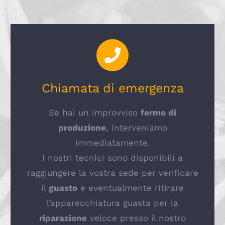
Chiamata di emergenza
Se hai un improvviso
fermo di
produzione
, interveniamo
immediatamente.
I nostri tecnici sono disponibili a
raggiungere la vostra sede per verificare
il
guasto
e eventualmente ritirare
l’apparecchiatura guasta per la
riparazione
veloce presso il nostro