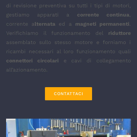
di revisione preventiva su tutti i tipi di motori,
gestiamo apparati a
corrente continua
,
corrente a
lternata
ed a
magneti permanenti
.
Verifichiamo il funzionamento del
riduttore
assemblato sullo stesso motore e forniamo i
ricambi necessari al loro funzionamento quali
connettori circolari
e cavi di collegamento
all’azionamento.
CONTATTACI