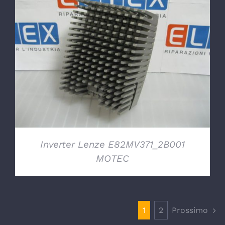
DETTAGLI
Inverter Lenze E82MV371_2B001
MOTEC
1
2
Prossimo