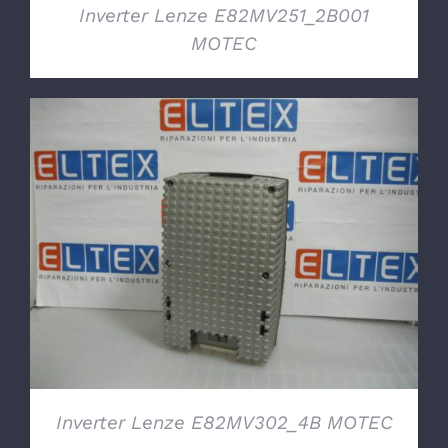
Inverter Lenze E82MV251_2B001
MOTEC
DETTAGLI
Inverter Lenze E82MV302_4B MOTEC