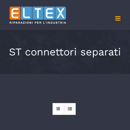
Salta
al
contenuto
ST connettori separati