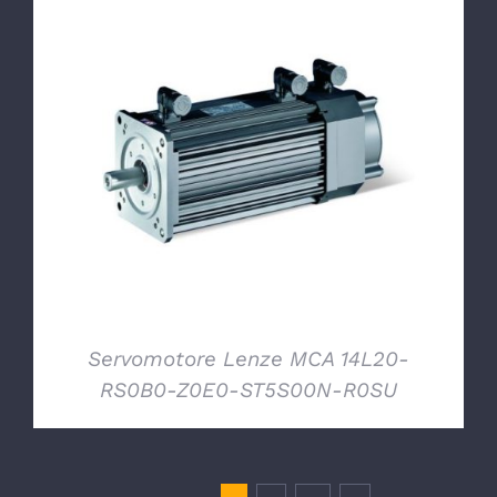
DETTAGLI
Servomotore Lenze MCA 14L20-
RS0B0-Z0E0-ST5S00N-R0SU