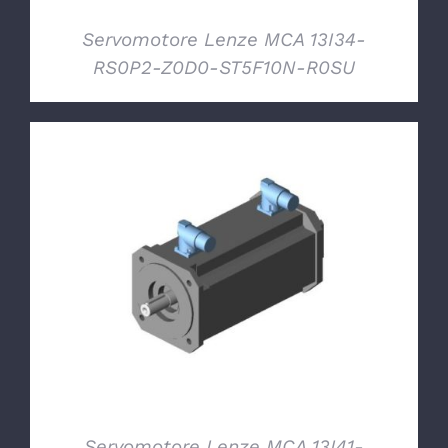
Servomotore Lenze MCA 13I34-
RS0P2-Z0D0-ST5F10N-R0SU
DETTAGLI
Servomotore Lenze MCA 13I41-