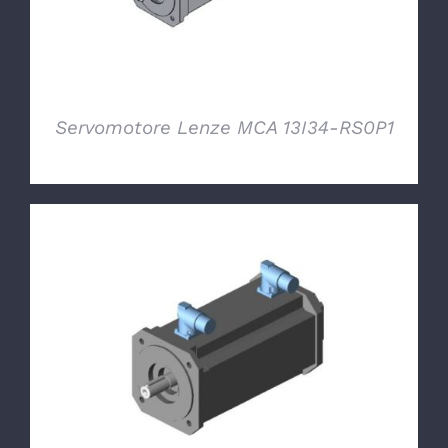
Servomotore Lenze MCA 13I34-RS0P1
DETTAGLI