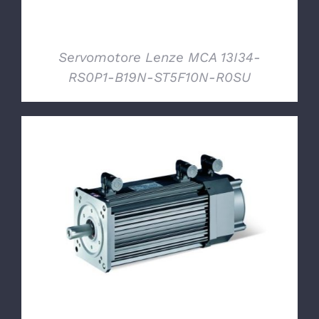
Servomotore Lenze MCA 13I34-
RS0P1-B19N-ST5F10N-R0SU
DETTAGLI