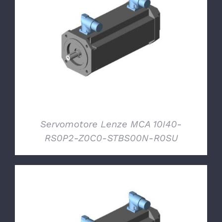
DETTAGLI
Servomotore Lenze MCA 10I40-
RS0P2-Z0C0-STBS00N-R0SU