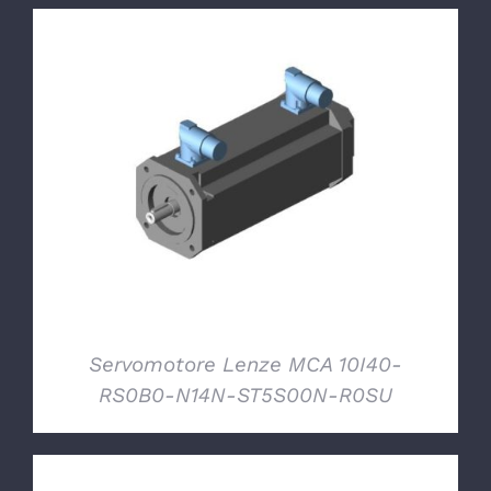
DETTAGLI
Servomotore Lenze MCA 10I40-
RS0B0-N14N-ST5S00N-R0SU