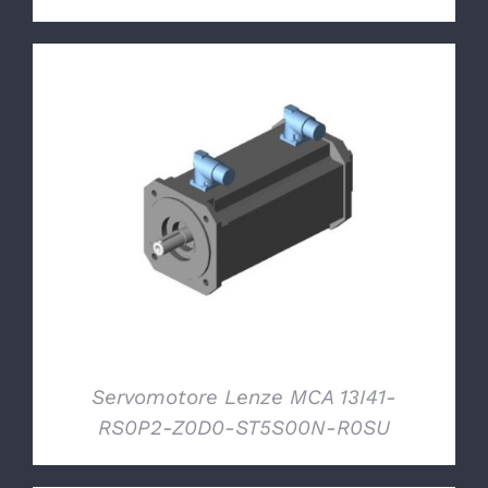
DETTAGLI
Servomotore Lenze MCA 13I41-
RS0P2-Z0D0-ST5S00N-R0SU