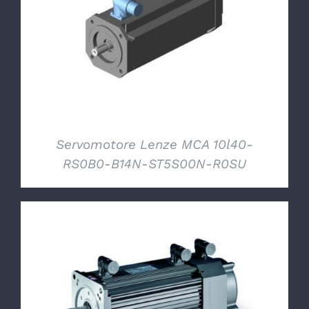
DETTAGLI
Servomotore Lenze MCA 10l40-
RS0B0-B14N-ST5S00N-R0SU
DETTAGLI