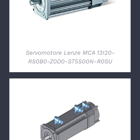
Servomotore Lenze MCA 13I20-
RS0B0-Z0D0-ST5S00N-R0SU
DETTAGLI