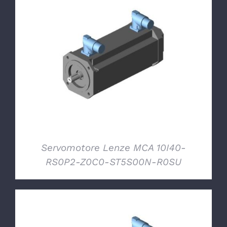
DETTAGLI
Servomotore Lenze MCA 10I40-
RS0P2-Z0C0-ST5S00N-R0SU