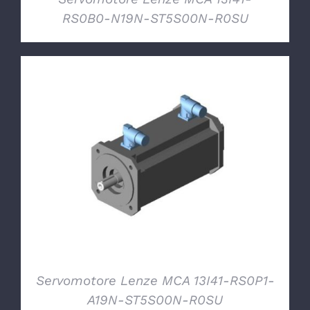
RS0B0-N19N-ST5S00N-R0SU
DETTAGLI
Servomotore Lenze MCA 13I41-RS0P1-
A19N-ST5S00N-R0SU