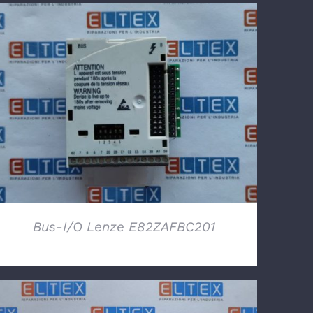
DETTAGLI
Bus-I/O Lenze E82ZAFBC201