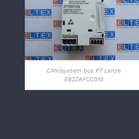
DETTAGLI
CAN/system bus PT Lenze
E82ZAFCC010