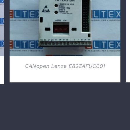
DETTAGLI
CANopen Lenze E82ZAFUC001