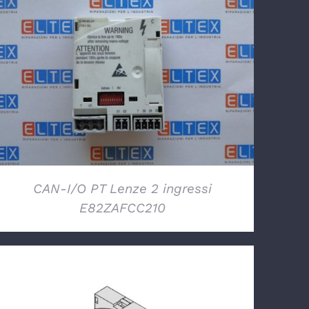
DETTAGLI
CAN-I/O PT Lenze 2 ingressi
E82ZAFCC210