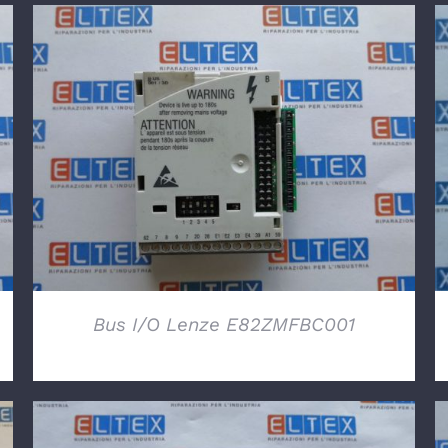
DETTAGLI
Bus I/O Lenze E82ZMFBC001