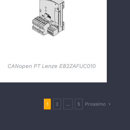
DETTAGLI
CANopen PT Lenze E82ZAFUC010
1
2
…
5
Prossimo