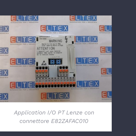
DETTAGLI
Application I/O PT Lenze con
connettore E82ZAFAC010