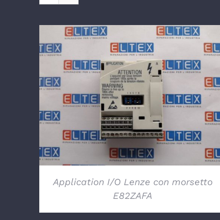
DETTAGLI
Application I/O Lenze con morsetto
E82ZAFA