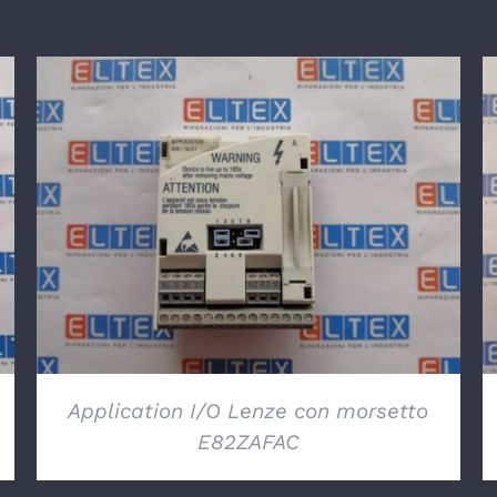
DETTAGLI
Application I/O Lenze con morsetto
E82ZAFAC