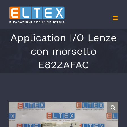
Salta
al
contenuto
Application I/O Lenze
con morsetto
E82ZAFAC