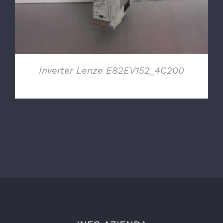
Inverter Lenze E82EV152_4C200