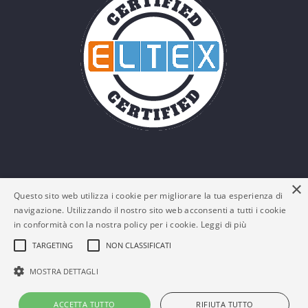
×
Questo sito web utilizza i cookie per migliorare la tua esperienza di
navigazione. Utilizzando il nostro sito web acconsenti a tutti i cookie
in conformità con la nostra policy per i cookie.
Leggi di più
TARGETING
NON CLASSIFICATI
© Eltex Srl - P. IVA: 03161180132 -
Policy Privacy e
MOSTRA DETTAGLI
Cookies
-
FAQs
ACCETTA TUTTO
RIFIUTA TUTTO