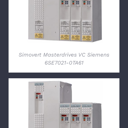
DETTAGLI
Simovert Masterdrives VC Siemens
6SE7021-0TA61
DETTAGLI