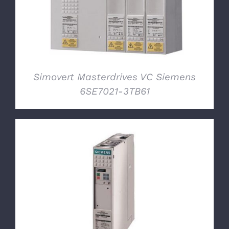
Simovert Masterdrives VC Siemens
6SE7021-3TB61
DETTAGLI