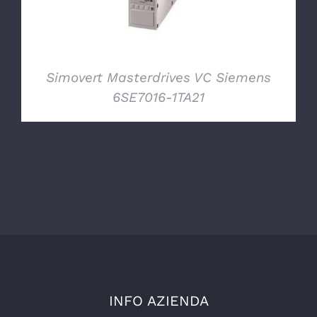
Simovert Masterdrives VC Siemens
6SE7016-1TA21
INFO AZIENDA