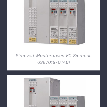
DETTAGLI
Simovert Masterdrives VC Siemens
6SE7018-0TA61