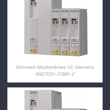
DETTAGLI
Simovert Masterdrives VC Siemens
6SE7021-3TB61-Z