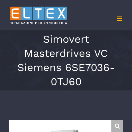
Salta
al
contenuto
Simovert
Masterdrives VC
Siemens 6SE7036-
0TJ60