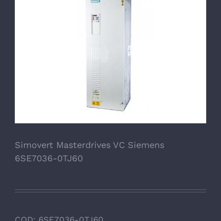
Simovert Masterdrives VC Siemens
6SE7036-0TJ60
COD:
6SE7036-0TJ60