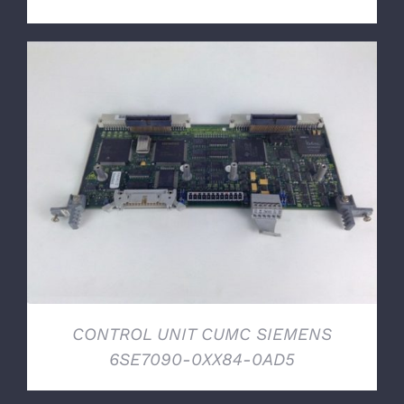
DETTAGLI
CONTROL UNIT CUMC SIEMENS
6SE7090-0XX84-0AD5