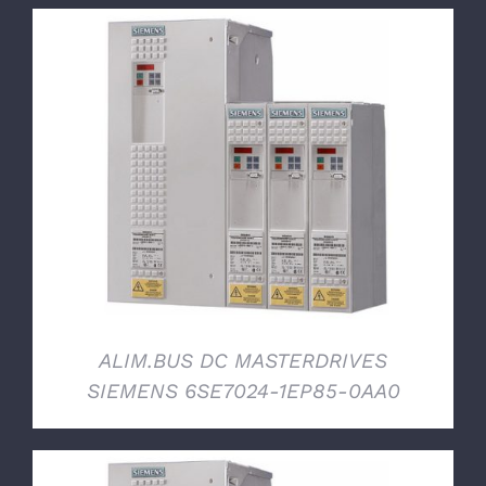
DETTAGLI
ALIM.BUS DC MASTERDRIVES
SIEMENS 6SE7024-1EP85-0AA0