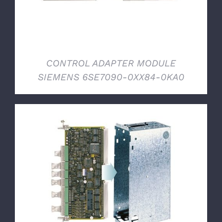
CONTROL ADAPTER MODULE
SIEMENS 6SE7090-0XX84-0KA0
DETTAGLI