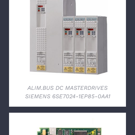
DETTAGLI
ALIM.BUS DC MASTERDRIVES
SIEMENS 6SE7024-1EP85-0AA1