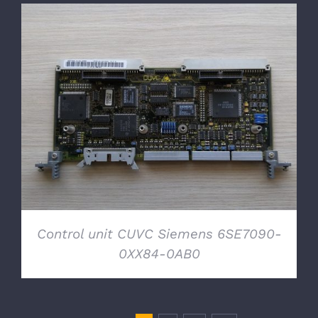
DETTAGLI
Control unit CUVC Siemens 6SE7090-
0XX84-0AB0