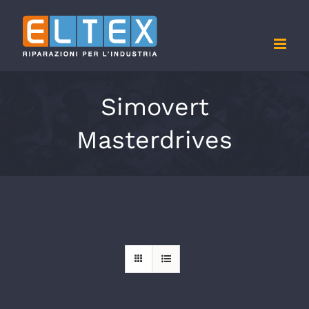
Salta
al
contenuto
Simovert
Masterdrives