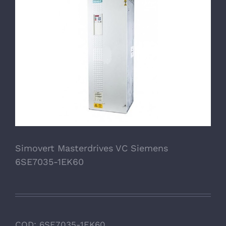
Simovert Masterdrives VC Siemens
6SE7035-1EK60
COD:
6SE7035-1EK60