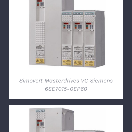
DETTAGLI
Simovert Masterdrives VC Siemens
6SE7015-0EP60