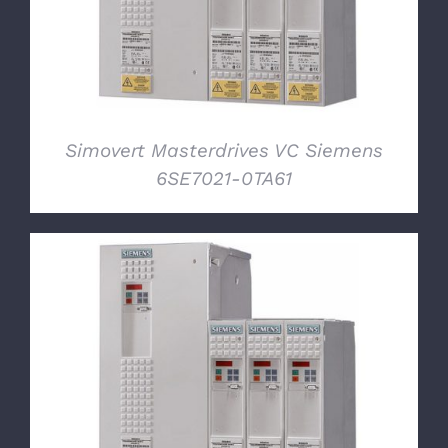
Simovert Masterdrives VC Siemens
6SE7021-0TA61
DETTAGLI