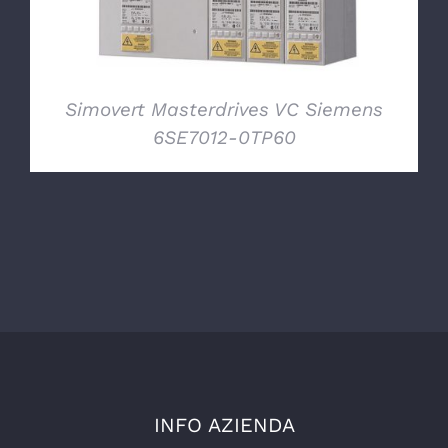
Simovert Masterdrives VC Siemens
6SE7012-0TP60
INFO AZIENDA