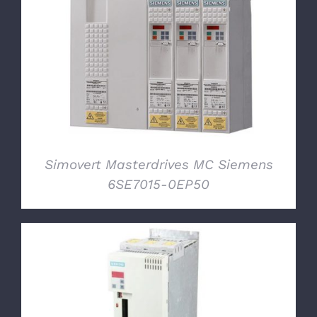
DETTAGLI
Simovert Masterdrives MC Siemens
6SE7015-0EP50