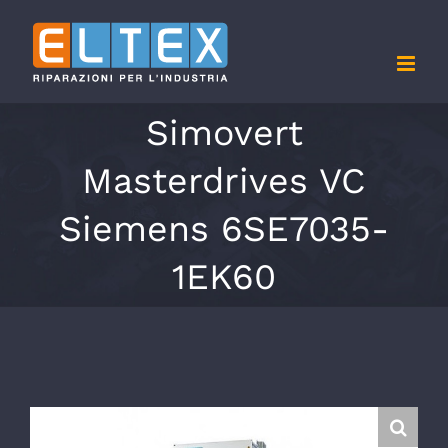
Salta
al
contenuto
Simovert
Masterdrives VC
Siemens 6SE7035-
1EK60