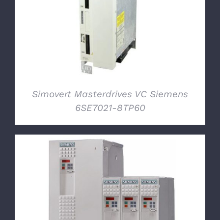
DETTAGLI
Simovert Masterdrives VC Siemens
6SE7021-8TP60
DETTAGLI