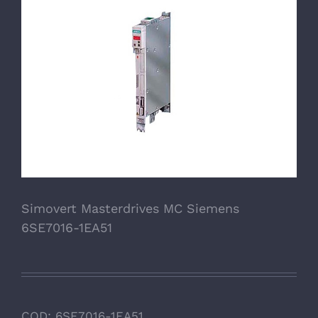
Simovert Masterdrives MC Siemens
6SE7016-1EA51
COD:
6SE7016-1EA51