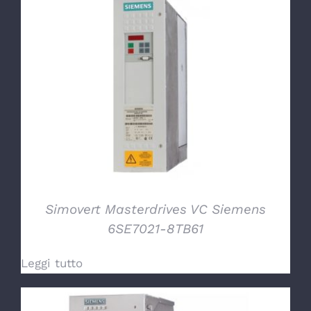
DETTAGLI
Simovert Masterdrives VC Siemens
6SE7021-8TB61
Leggi tutto