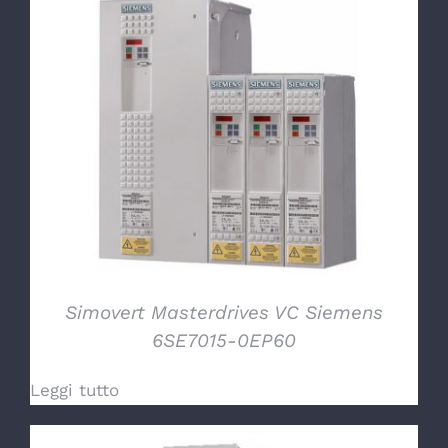
DETTAGLI
Simovert Masterdrives VC Siemens
6SE7015-0EP60
Leggi tutto