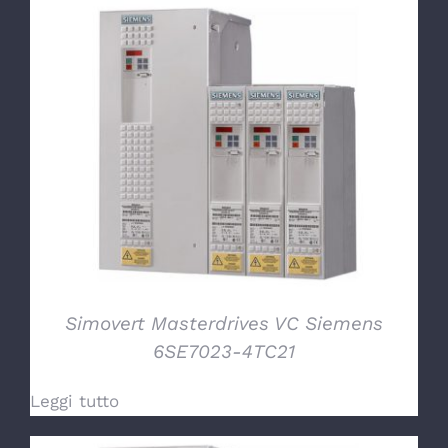
DETTAGLI
Simovert Masterdrives VC Siemens
6SE7023-4TC21
Leggi tutto