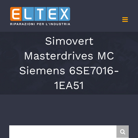
Salta
al
contenuto
Simovert
Masterdrives MC
Siemens 6SE7016-
1EA51