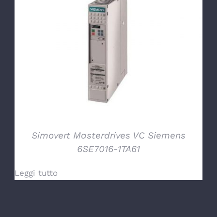
DETTAGLI
Simovert Masterdrives VC Siemens
6SE7016-1TA61
Leggi tutto