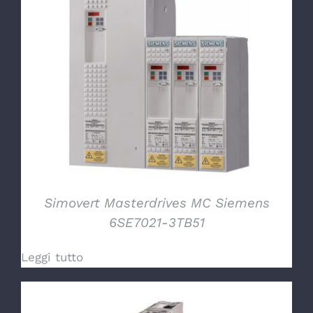
DETTAGLI
Simovert Masterdrives MC Siemens
6SE7021-3TB51
Leggi tutto