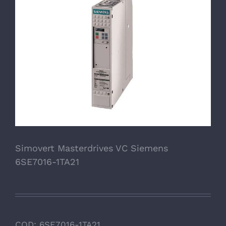
Simovert Masterdrives VC Siemens
6SE7016-1TA21
COD:
6SE7016-1TA21