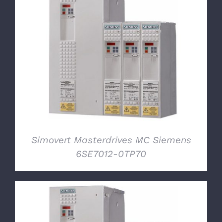
DETTAGLI
Simovert Masterdrives MC Siemens
6SE7012-0TP70