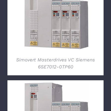
DETTAGLI
Simovert Masterdrives VC Siemens
6SE7012-0TP60