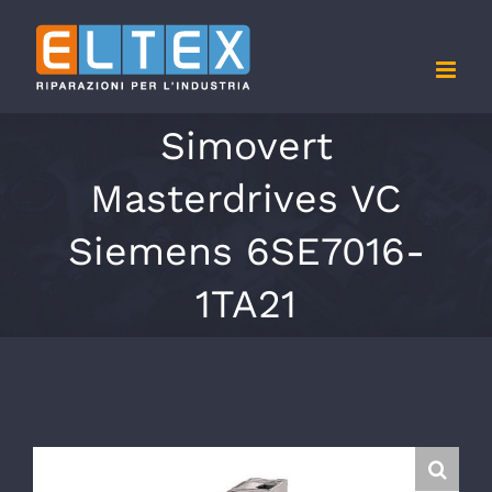
Salta
al
contenuto
Simovert
Masterdrives VC
Siemens 6SE7016-
1TA21