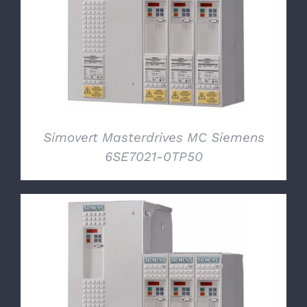
DETTAGLI
Simovert Masterdrives MC Siemens
6SE7021-0TP50
DETTAGLI