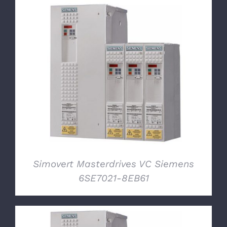
DETTAGLI
Simovert Masterdrives VC Siemens
6SE7021-8EB61