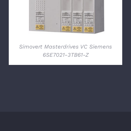
Simovert Masterdrives VC Siemens
6SE7021-3TB61-Z