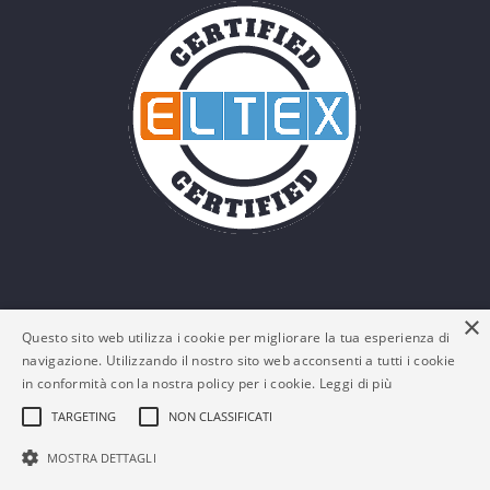
×
Questo sito web utilizza i cookie per migliorare la tua esperienza di
navigazione. Utilizzando il nostro sito web acconsenti a tutti i cookie
in conformità con la nostra policy per i cookie.
Leggi di più
TARGETING
NON CLASSIFICATI
© Eltex Srl - P. IVA: 03161180132 -
Policy Privacy e
MOSTRA DETTAGLI
Cookies
-
FAQs