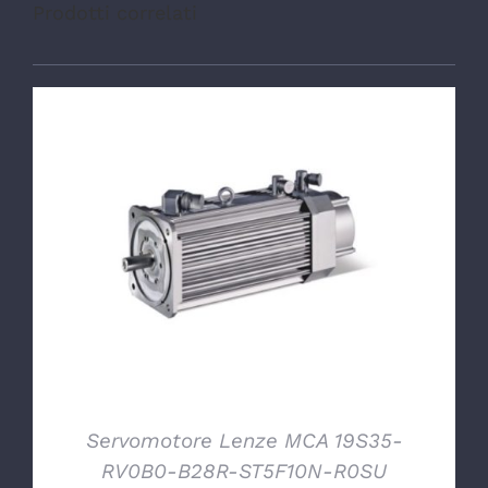
Prodotti correlati
DETTAGLI
Servomotore Lenze MCA 19S35-
RV0B0-B28R-ST5F10N-R0SU