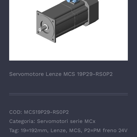
Servomotore Lenze MCS 19P29-RS0P2
COD:
MCS19P29-RS0P2
Categoria:
Servomotori serie MCx
Tag:
19=192mm
,
Lenze
,
MCS
,
P2=PM freno 24V