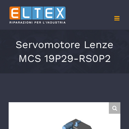
Salta
al
contenuto
Servomotore Lenze
MCS 19P29-RS0P2