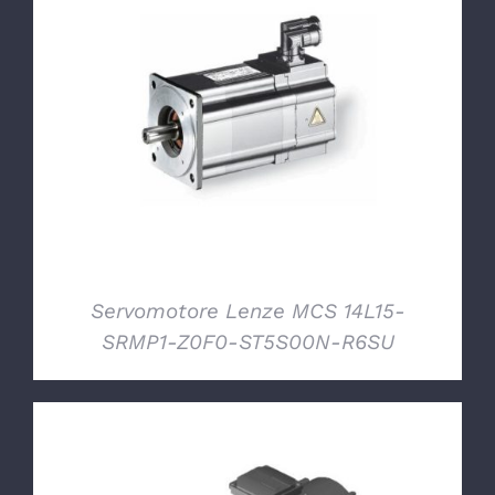
DETTAGLI
Servomotore Lenze MCS 14L15-
SRMP1-Z0F0-ST5S00N-R6SU