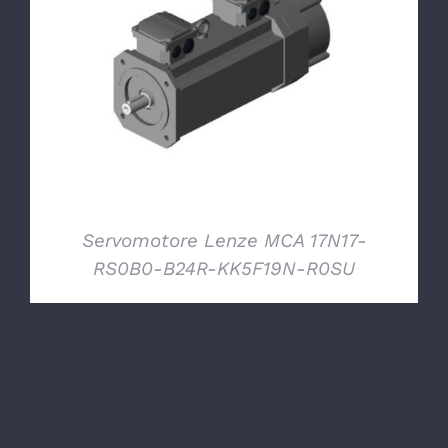
DETTAGLI
Servomotore Lenze MCA 17N17-
RS0B0-B24R-KK5F19N-R0SU