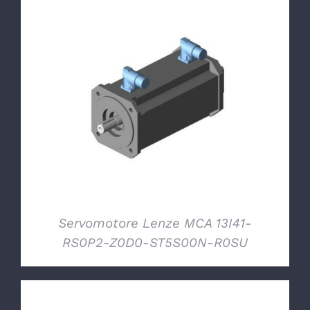
DETTAGLI
Servomotore Lenze MCA 13I41-
RS0P2-Z0D0-ST5S00N-R0SU