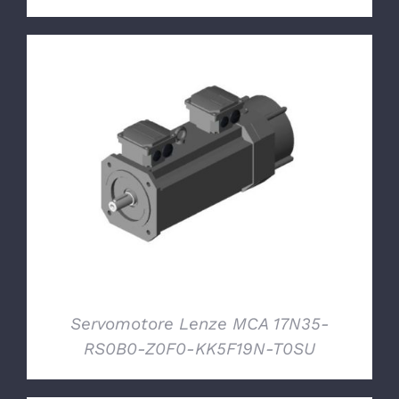
DETTAGLI
Servomotore Lenze MCA 17N35-
RS0B0-Z0F0-KK5F19N-T0SU