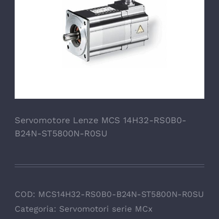
Servomotore Lenze MCS 14H32-RS0B0-
B24N-ST5800N-R0SU
COD:
MCS14H32-RS0B0-B24N-ST5800N-R0SU
Categoria:
Servomotori serie MCx