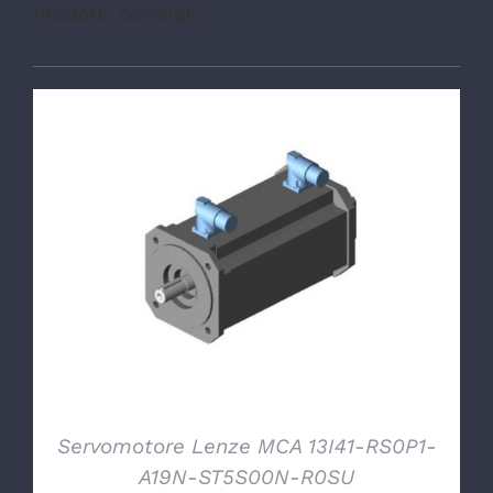
Prodotti correlati
DETTAGLI
Servomotore Lenze MCA 13I41-RS0P1-
A19N-ST5S00N-R0SU