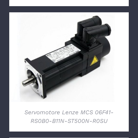
DETTAGLI
Servomotore Lenze MCS 06F41-
RS0B0-B11N-ST500N-R0SU