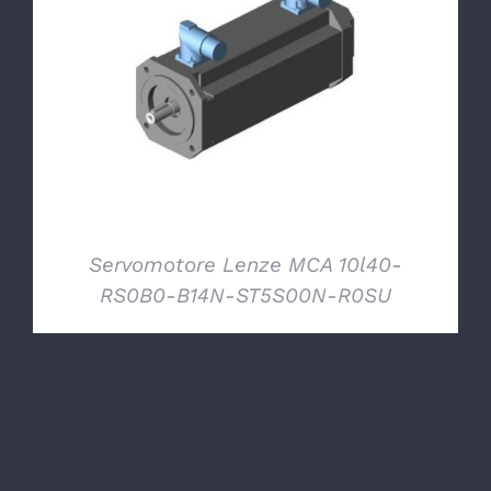
DETTAGLI
Servomotore Lenze MCA 10l40-
RS0B0-B14N-ST5S00N-R0SU