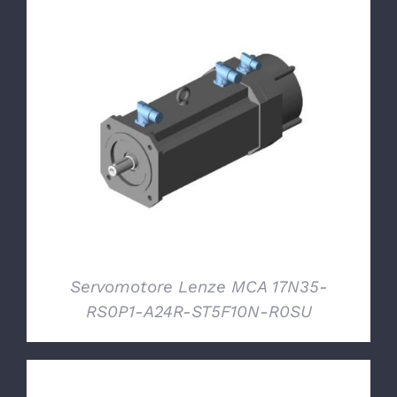
DETTAGLI
Servomotore Lenze MCA 17N35-
RS0P1-A24R-ST5F10N-R0SU