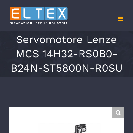
Salta
al
contenuto
Servomotore Lenze
MCS 14H32-RS0B0-
B24N-ST5800N-R0SU