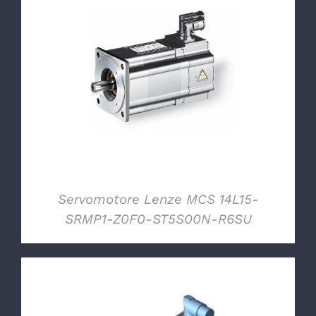
DETTAGLI
Servomotore Lenze MCS 14L15-
SRMP1-Z0F0-ST5S00N-R6SU