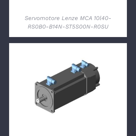
Servomotore Lenze MCA 10l40-
RS0B0-B14N-ST5S00N-R0SU
DETTAGLI