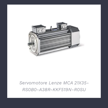
DETTAGLI
Servomotore Lenze MCA 21X35-
RS0B0-A38R-KKF519N-R0SU