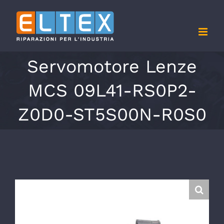
Salta
al
contenuto
Servomotore Lenze
MCS 09L41-RS0P2-
Z0D0-ST5S00N-R0S0