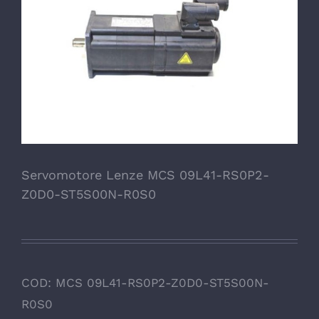
Servomotore Lenze MCS 09L41-RS0P2-
Z0D0-ST5S00N-R0S0
COD:
MCS 09L41-RS0P2-Z0D0-ST5S00N-
R0S0