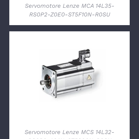
Servomotore Lenze MCA 14L35-
RS0P2-Z0E0-ST5F10N-R0SU
DETTAGLI
Servomotore Lenze MCS 14L32-