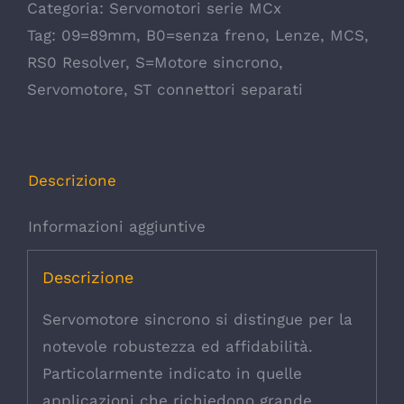
Categoria:
Servomotori serie MCx
Tag:
09=89mm
,
B0=senza freno
,
Lenze
,
MCS
,
RS0 Resolver
,
S=Motore sincrono
,
Servomotore
,
ST connettori separati
Descrizione
Informazioni aggiuntive
Descrizione
Servomotore sincrono si distingue per la
notevole robustezza ed affidabilità.
Particolarmente indicato in quelle
applicazioni che richiedono grande