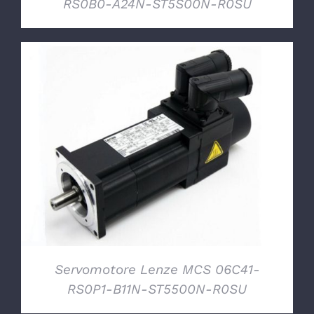
RS0B0-A24N-ST5S00N-R0SU
DETTAGLI
Servomotore Lenze MCS 06C41-
RS0P1-B11N-ST5500N-R0SU