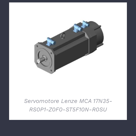
DETTAGLI
Servomotore Lenze MCA 17N35-
RS0P1-Z0F0-ST5F10N-R0SU