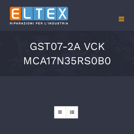
Salta
al
contenuto
GST07-2A VCK
MCA17N35RS0B0