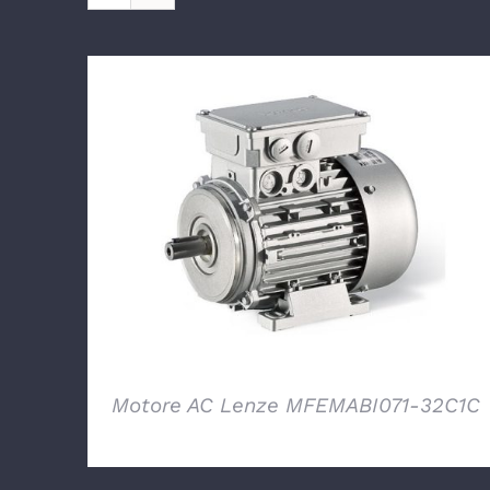
DETTAGLI
Motore AC Lenze MFEMABI071-32C1C