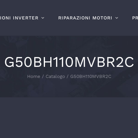
IONI INVERTER
RIPARAZIONI MOTORI
P
G50BH110MVBR2C
Home
Catalogo
G50BH110MVBR2C