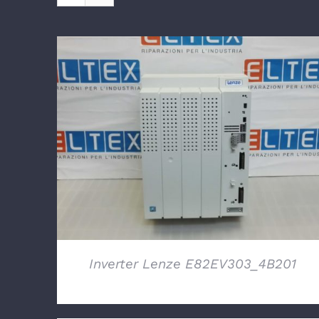
DETTAGLI
Inverter Lenze E82EV303_4B201