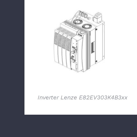
DETTAGLI
Inverter Lenze E82EV303K4B3xx