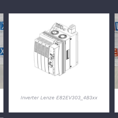
DETTAGLI
Inverter Lenze E82EV303_4B3xx