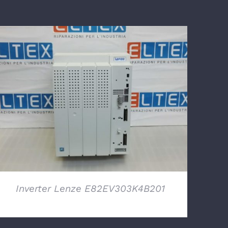
DETTAGLI
Inverter Lenze E82EV303K4B201