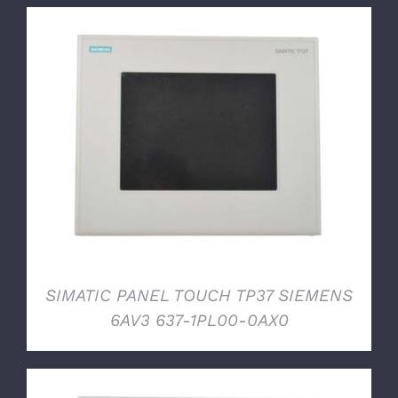
DETTAGLI
SIMATIC PANEL TOUCH TP37 SIEMENS
6AV3 637-1PL00-0AX0