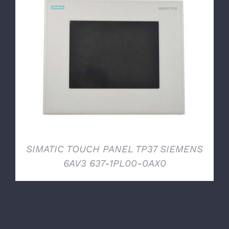
DETTAGLI
SIMATIC TOUCH PANEL TP37 SIEMENS
6AV3 637-1PL00-0AX0