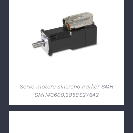
DETTAGLI
Servo motore sincrono Parker SMH
SMH40600,3858S2Y642