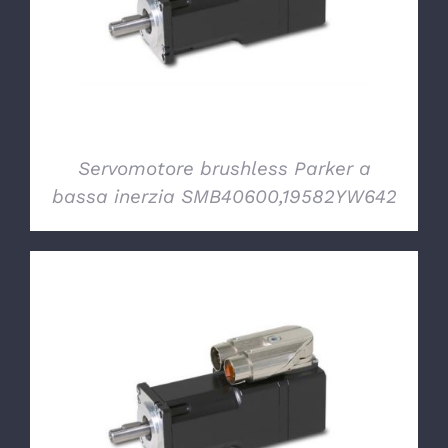
Servomotore brushless Parker a
bassa inerzia SMB40600,19582YW642
DETTAGLI