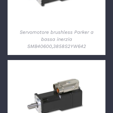
Servomotore brushless Parker a
bassa inerzia
SMB40600,3858S2YW642
DETTAGLI