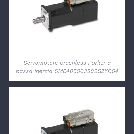
DETTAGLI
Servomotore brushless Parker a
bassa inerzia SMB405003589S2YC64
DETTAGLI