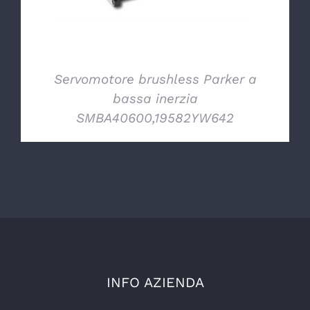
Servomotore brushless Parker a
bassa inerzia
SMBA40600,19582YW642
INFO AZIENDA