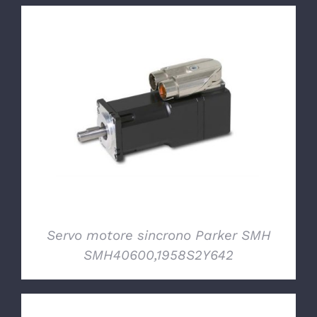
DETTAGLI
Servo motore sincrono Parker SMH
SMH40600,1958S2Y642