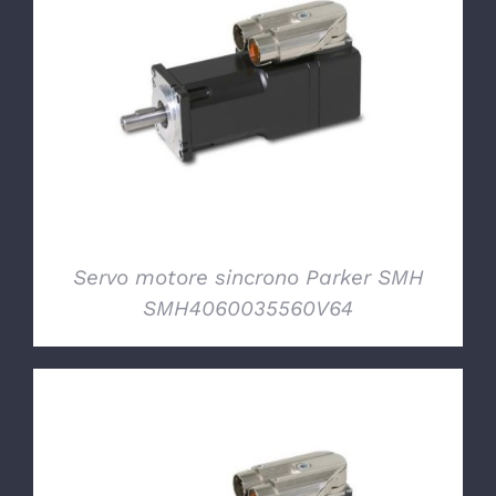
DETTAGLI
Servo motore sincrono Parker SMH
SMH4060035560V64