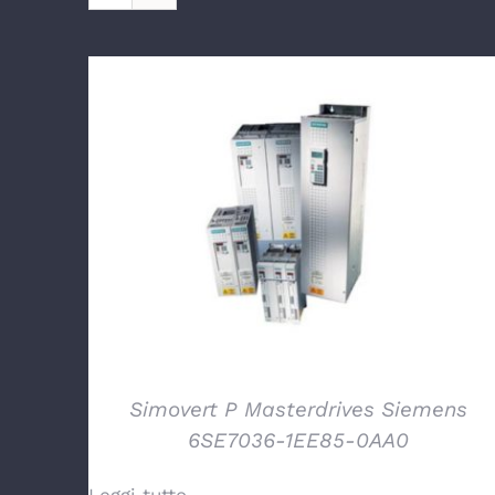
DETTAGLI
Simovert P Masterdrives Siemens
6SE7036-1EE85-0AA0