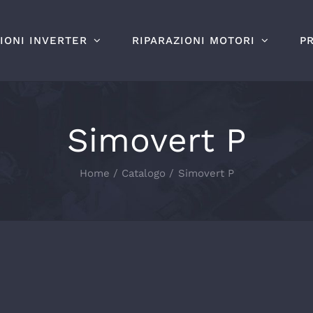
IONI INVERTER
RIPARAZIONI MOTORI
P
Simovert P
Home
Catalogo
Simovert P