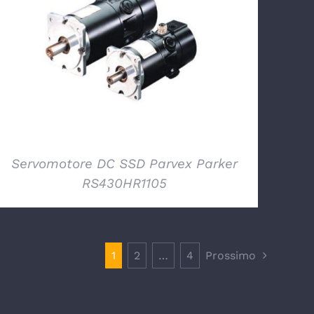
DETTAGLI
Servomotore DC SSD Parvex Parker
RS430HR1105
1
2
…
4
Prossimo