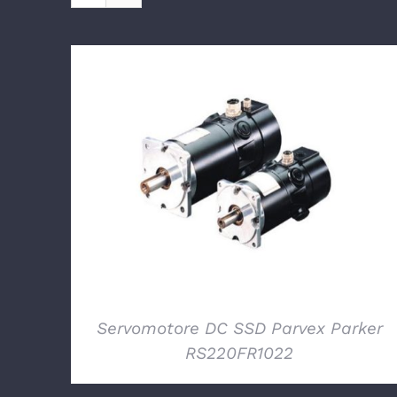
DETTAGLI
Servomotore DC SSD Parvex Parker
RS220FR1022