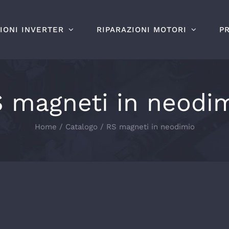
IONI INVERTER
RIPARAZIONI MOTORI
P
 magneti in neodi
Home
Catalogo
RS magneti in neodimio