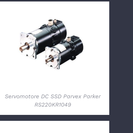
DETTAGLI
Servomotore DC SSD Parvex Parker
RS220KR1049