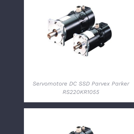
DETTAGLI
Servomotore DC SSD Parvex Parker
RS220KR1055