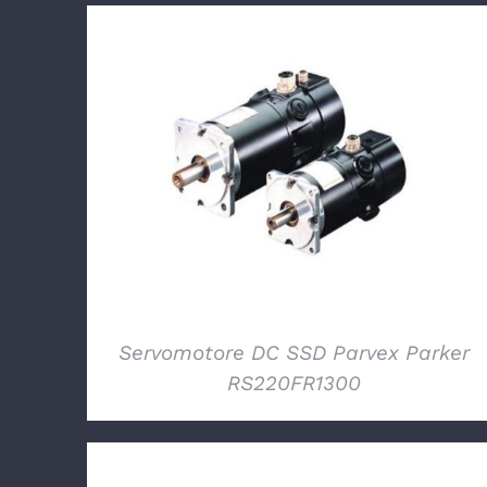
DETTAGLI
Servomotore DC SSD Parvex Parker
RS220FR1300