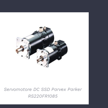
DETTAGLI
Servomotore DC SSD Parvex Parker
RS220FR1085