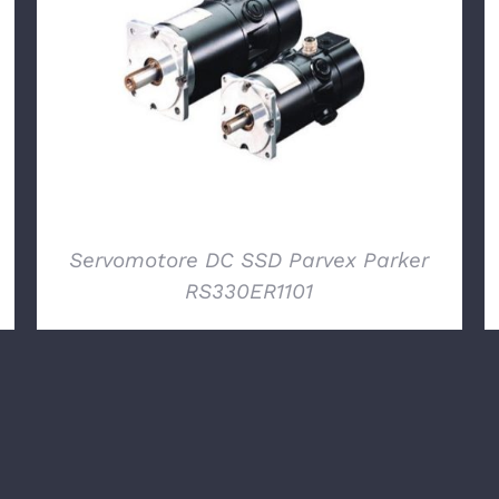
DETTAGLI
Servomotore DC SSD Parvex Parker
RS330ER1101