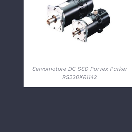
DETTAGLI
Servomotore DC SSD Parvex Parker
RS220KR1142