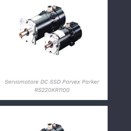
DETTAGLI
Servomotore DC SSD Parvex Parker
RS220KR1100