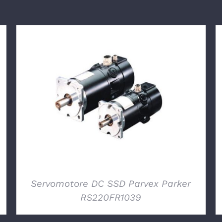
DETTAGLI
Servomotore DC SSD Parvex Parker
RS220FR1039