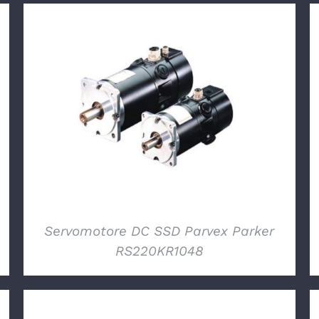
DETTAGLI
Servomotore DC SSD Parvex Parker
RS220KR1048