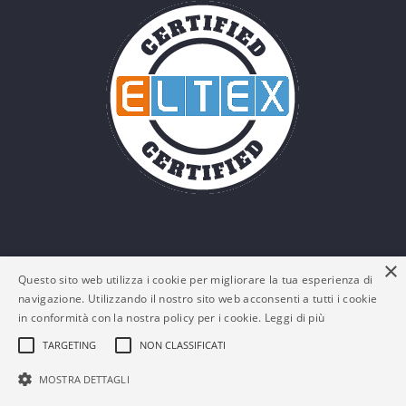
×
Questo sito web utilizza i cookie per migliorare la tua esperienza di
navigazione. Utilizzando il nostro sito web acconsenti a tutti i cookie
in conformità con la nostra policy per i cookie.
Leggi di più
TARGETING
NON CLASSIFICATI
© Eltex Srl - P. IVA: 03161180132 -
Policy Privacy e
MOSTRA DETTAGLI
Cookies
-
FAQs