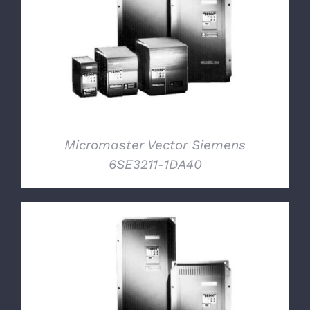
DETTAGLI
Micromaster Vector Siemens
6SE3211-1DA40
DETTAGLI