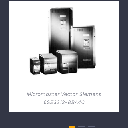
DETTAGLI
Micromaster Vector Siemens
6SE3212-8BA40