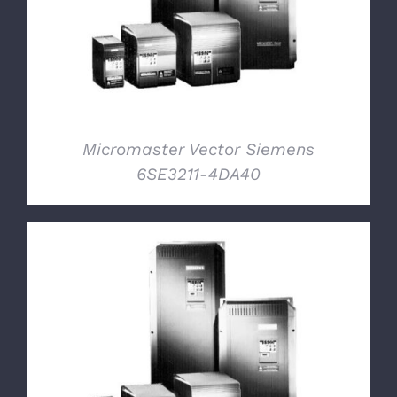
Micromaster Vector Siemens
6SE3211-4DA40
DETTAGLI