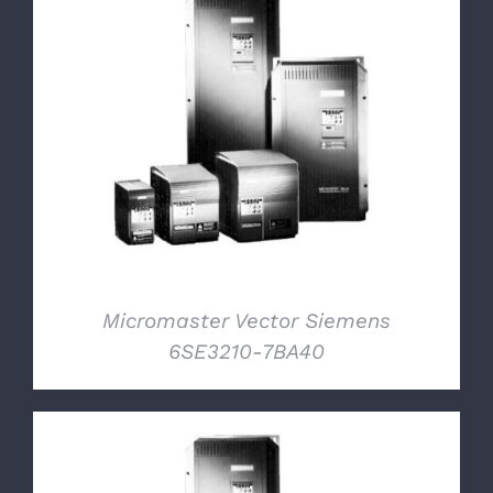
DETTAGLI
Micromaster Vector Siemens
6SE3210-7BA40