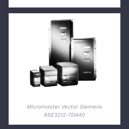
DETTAGLI
Micromaster Vector Siemens
6SE3212-7DA40