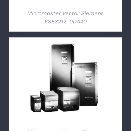
Micromaster Vector Siemens
6SE3212-0DA40
DETTAGLI