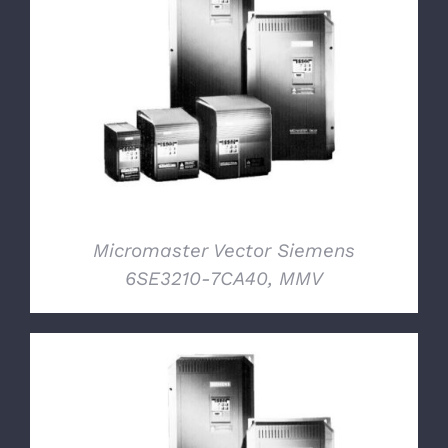
DETTAGLI
Micromaster Vector Siemens
6SE3210-7CA40, MMV