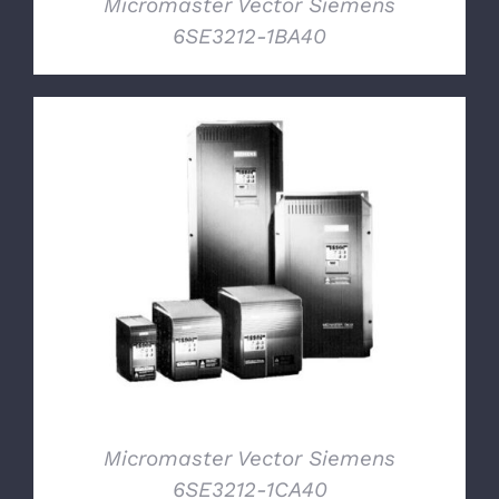
Micromaster Vector Siemens
6SE3212-1BA40
DETTAGLI
Micromaster Vector Siemens
6SE3212-1CA40