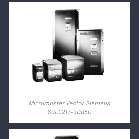
DETTAGLI
Micromaster Vector Siemens
6SE3217-3DB50