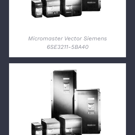
Micromaster Vector Siemens
6SE3211-5BA40
DETTAGLI