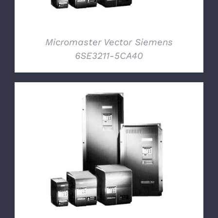
Micromaster Vector Siemens
6SE3211-5CA40
DETTAGLI