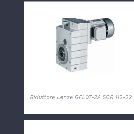
DETTAGLI
Riduttore Lenze GFL07-2A SCR 112-22