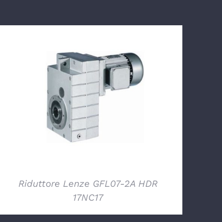
DETTAGLI
Riduttore Lenze GFL07-2A HDR
17NC17