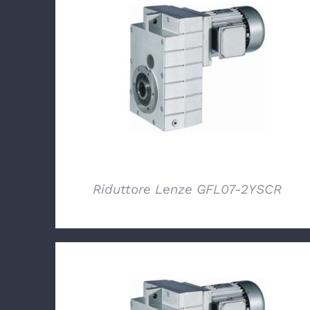
DETTAGLI
Riduttore Lenze GFL07-2YSCR