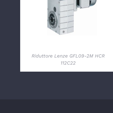
DETTAGLI
Riduttore Lenze GFL09-2M HCR
112C22