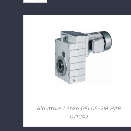
DETTAGLI
Riduttore Lenze GFL05-2M HAR
071C42