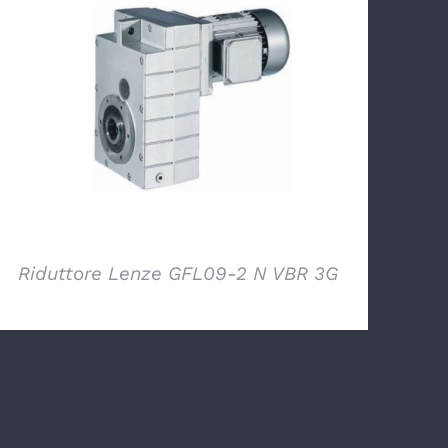
DETTAGLI
Riduttore Lenze GFL09-2 N VBR 3G