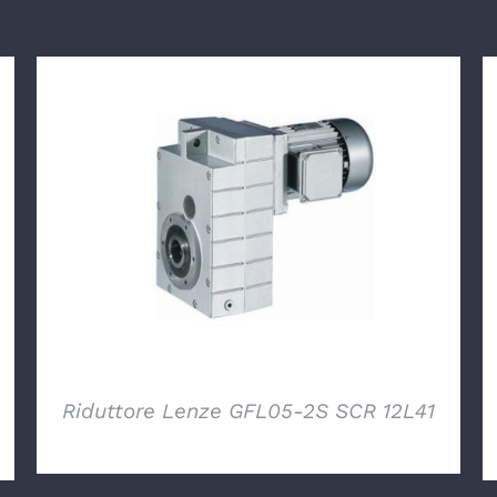
DETTAGLI
Riduttore Lenze GFL05-2S SCR 12L41