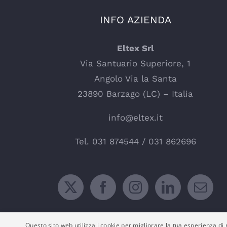
INFO AZIENDA
Eltex Srl
Via Santuario Superiore, 1
Angolo Via la Santa
23890 Barzago (LC) – Italia
info@eltex.it
Tel.
031 874544
/
031 862696
Questo sito web utilizza i cookie per migliorare la tua esperienza di n