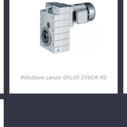
DETTAGLI
Riduttore Lenze GFL07-2YSCR 112