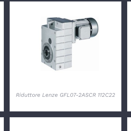
DETTAGLI
Riduttore Lenze GFL07-2ASCR 112C22