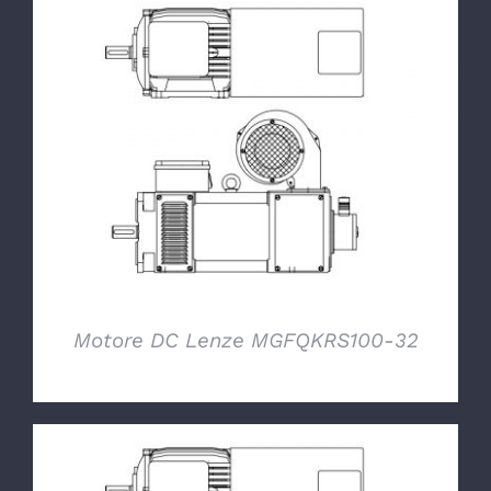
DETTAGLI
Motore DC Lenze MGFQKRS100-32