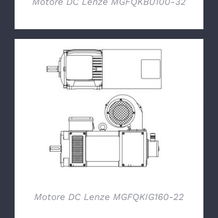
Motore DC Lenze MGFQKBU100-32
DETTAGLI
Motore DC Lenze MGFQKIG160-22