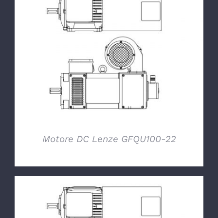
DETTAGLI
Motore DC Lenze GFQU100-22