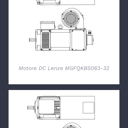
DETTAGLI
Motore DC Lenze MGFQKBS063-32