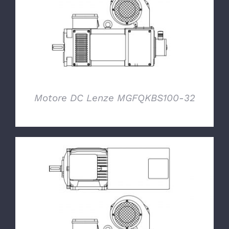
DETTAGLI
Motore DC Lenze MGFQKBS100-32
DETTAGLI