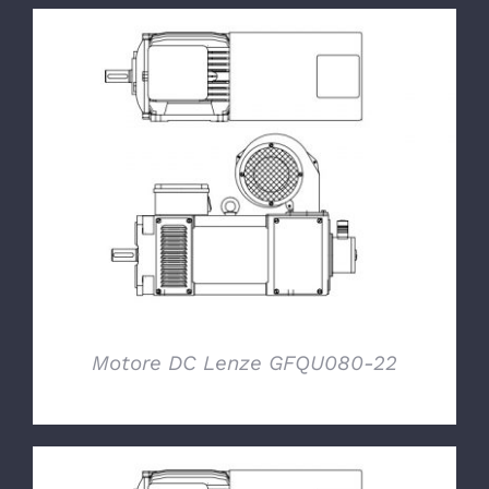
DETTAGLI
Motore DC Lenze GFQU080-22