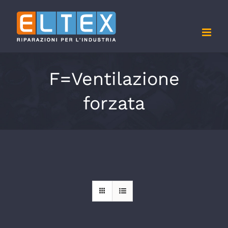
Salta
al
contenuto
F=Ventilazione
forzata