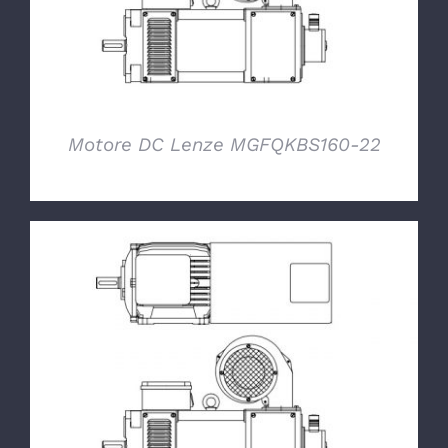
Motore DC Lenze MGFQKBS160-22
DETTAGLI