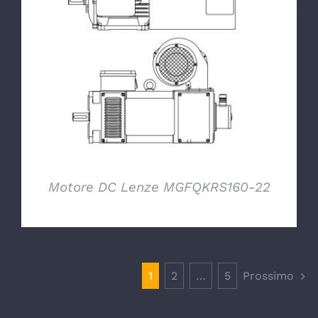
DETTAGLI
Motore DC Lenze MGFQKRS160-22
1
2
…
5
Prossimo