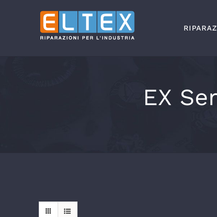
Salta
al
RIPARAZ
contenuto
EX Ser