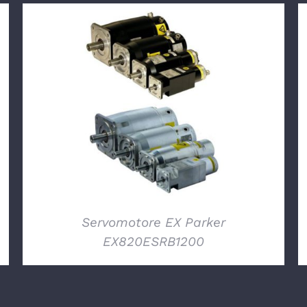
DETTAGLI
Servomotore EX Parker
EX820ESRB1200