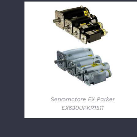
DETTAGLI
Servomotore EX Parker
EX630UPKR1511