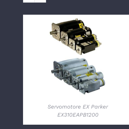
DETTAGLI
Servomotore EX Parker
EX310EAPB1200