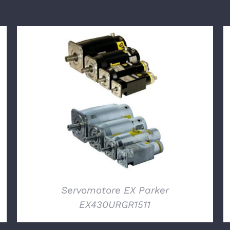
DETTAGLI
Servomotore EX Parker
EX430URGR1511