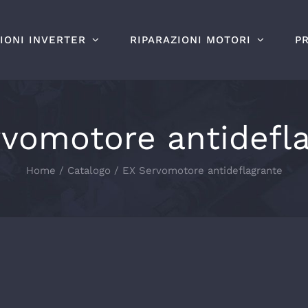
IONI INVERTER
RIPARAZIONI MOTORI
P
vomotore antidefl
Home
Catalogo
EX Servomotore antideflagrante