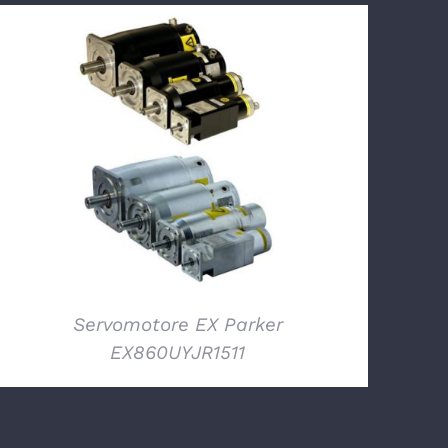
DETTAGLI
Servomotore EX Parker
EX860UYJR1511