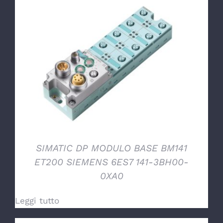
DETTAGLI
SIMATIC DP MODULO BASE BM141
ET200 SIEMENS 6ES7 141-3BH00-
0XA0
Leggi tutto