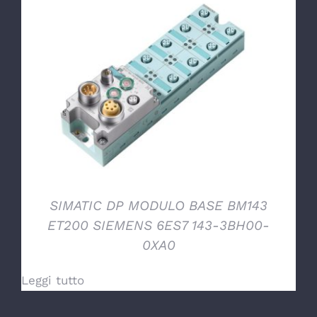
DETTAGLI
SIMATIC DP MODULO BASE BM143
ET200 SIEMENS 6ES7 143-3BH00-
0XA0
Leggi tutto