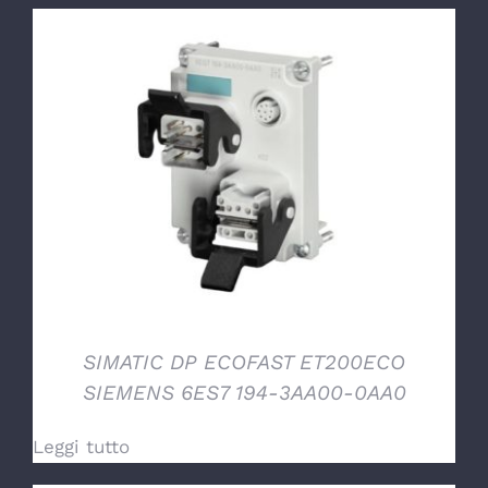
DETTAGLI
SIMATIC DP ECOFAST ET200ECO
SIEMENS 6ES7 194-3AA00-0AA0
Leggi tutto