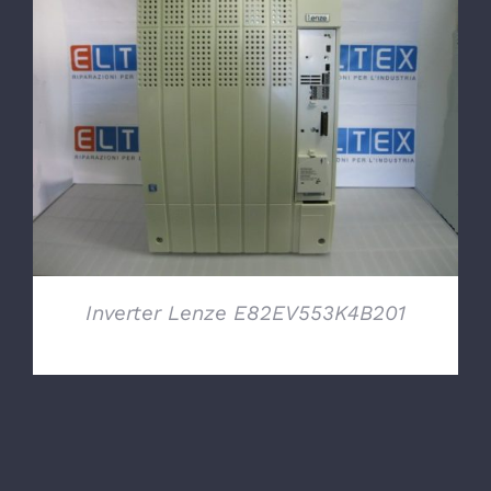
DETTAGLI
Inverter Lenze E82EV553K4B201