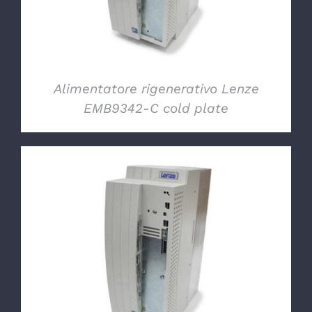
Alimentatore rigenerativo Lenze
EMB9342-C cold plate
DETTAGLI