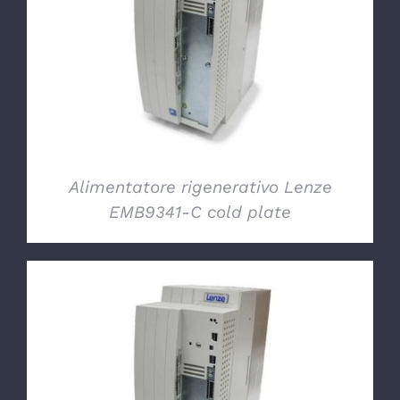
DETTAGLI
Alimentatore rigenerativo Lenze
EMB9341-C cold plate
DETTAGLI