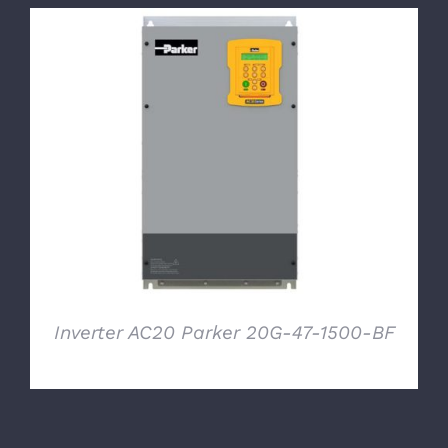
DETTAGLI
Inverter AC20 Parker 20G-47-1500-BF