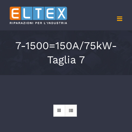
Salta
al
contenuto
7-1500=150A/75kW-
Taglia 7