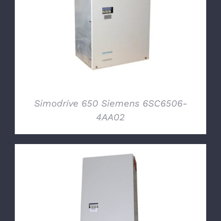
DETTAGLI
Simodrive 650 Siemens 6SC6506-
4AA02
DETTAGLI