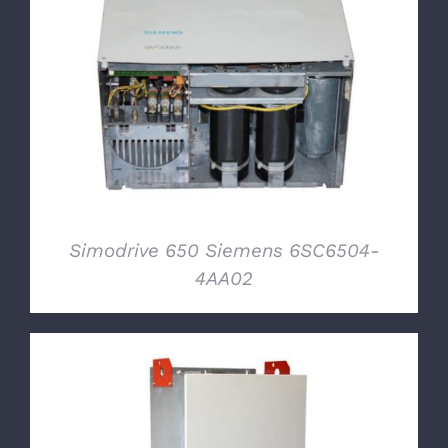
DETTAGLI
Simodrive 650 Siemens 6SC6504-
4AA02