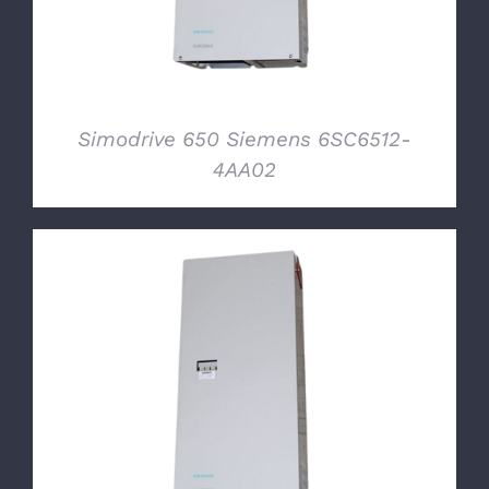
Simodrive 650 Siemens 6SC6512-
4AA02
DETTAGLI