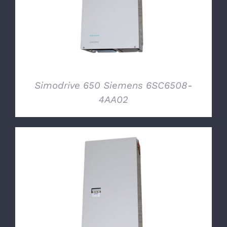
Simodrive 650 Siemens 6SC6508-
4AA02
DETTAGLI