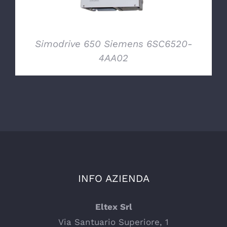
Simodrive 650 Siemens 6SC6520-
4AA02
INFO AZIENDA
Eltex Srl
Via Santuario Superiore, 1