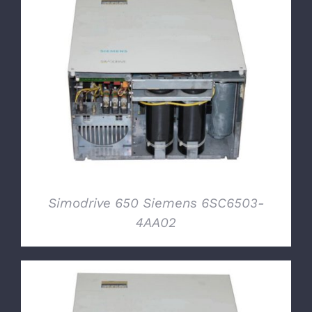
DETTAGLI
Simodrive 650 Siemens 6SC6503-
4AA02