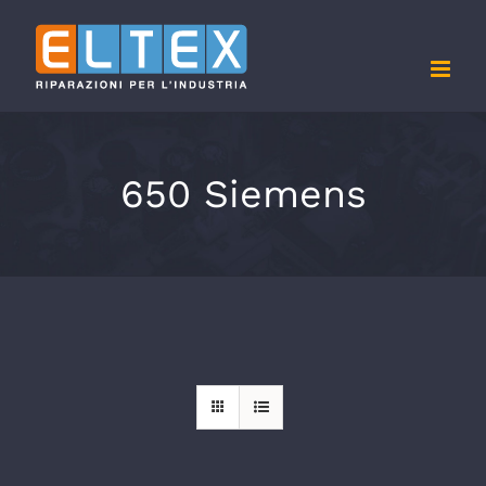
Salta
al
contenuto
650 Siemens