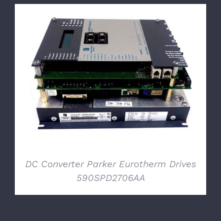
DETTAGLI
DC Converter Parker Eurotherm Drives
590SPD2706AA