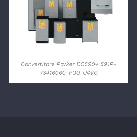
DETTAGLI
Convertitore Parker DC590+ 591P-
73416060-P00-U4V0