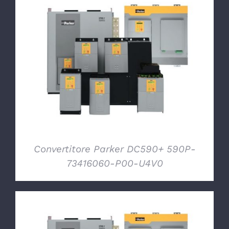
DETTAGLI
Convertitore Parker DC590+ 590P-
73416060-P00-U4V0