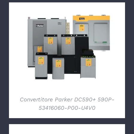
DETTAGLI
Convertitore Parker DC590+ 590P-
53416060-P00-U4V0