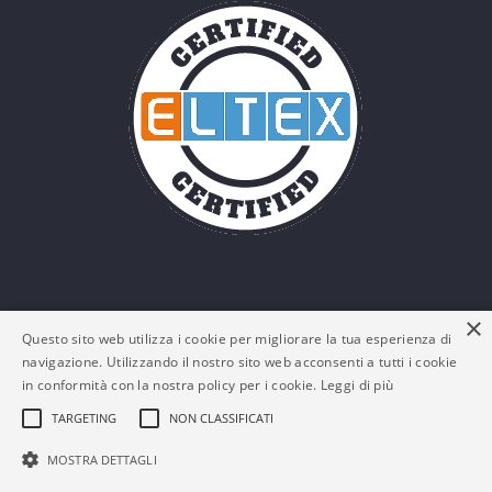
×
Questo sito web utilizza i cookie per migliorare la tua esperienza di
navigazione. Utilizzando il nostro sito web acconsenti a tutti i cookie
in conformità con la nostra policy per i cookie.
Leggi di più
TARGETING
NON CLASSIFICATI
© Eltex Srl - P. IVA: 03161180132 -
Policy Privacy e
MOSTRA DETTAGLI
Cookies
-
FAQs