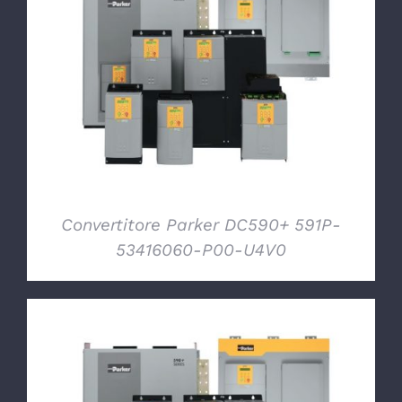
DETTAGLI
Convertitore Parker DC590+ 591P-
53416060-P00-U4V0