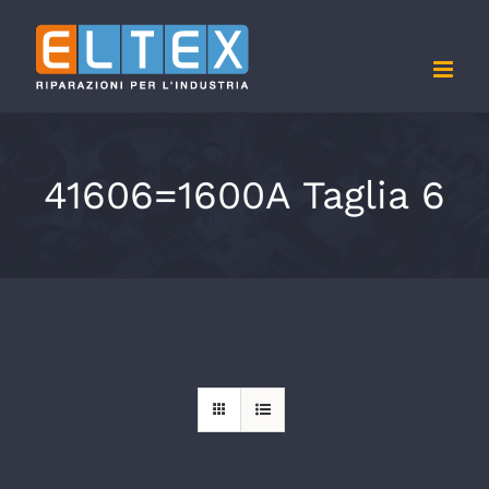
Salta
al
contenuto
41606=1600A Taglia 6