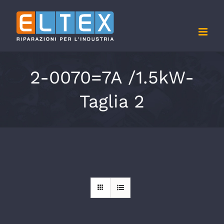
Salta
al
contenuto
2-0070=7A /1.5kW-
Taglia 2