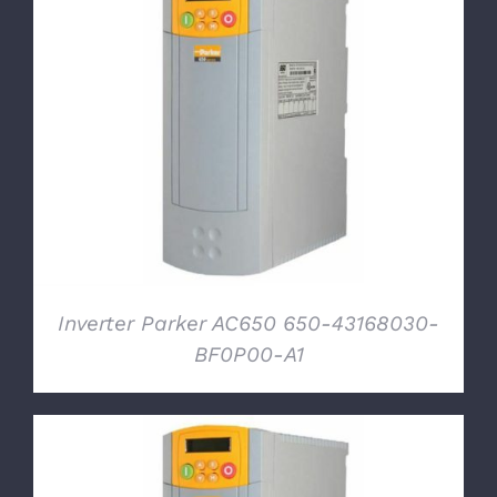
DETTAGLI
Inverter Parker AC650 650-43168030-
BF0P00-A1