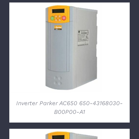
DETTAGLI
Inverter Parker AC650 650-43168030-
B00P00-A1