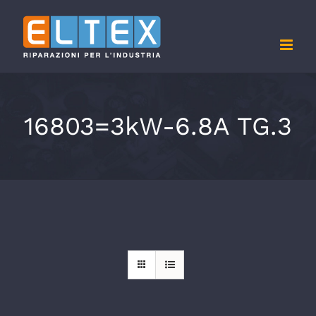
Salta
al
contenuto
16803=3kW-6.8A TG.3