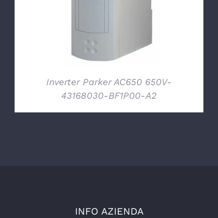
Inverter Parker AC650 650V-
43168030-BF1P00-A2
INFO AZIENDA