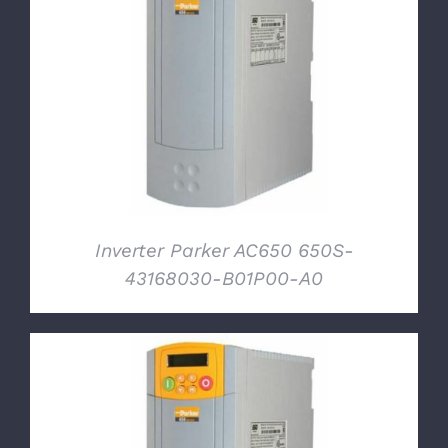
DETTAGLI
Inverter Parker AC650 650S-
43168030-B01P00-A0