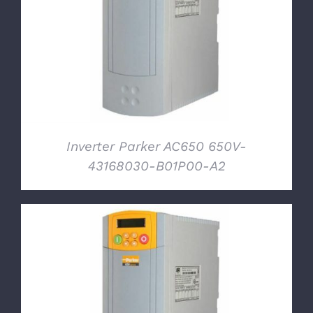
DETTAGLI
Inverter Parker AC650 650V-
43168030-B01P00-A2
DETTAGLI