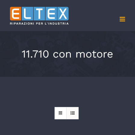
Salta
al
contenuto
11.710 con motore