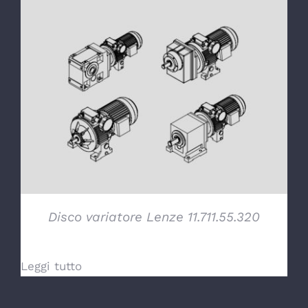
DETTAGLI
Disco variatore Lenze 11.711.55.320
Leggi tutto