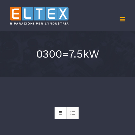
Salta
al
contenuto
0300=7.5kW