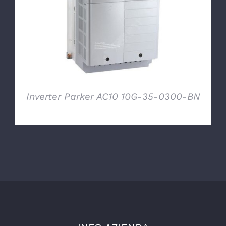
DETTAGLI
Inverter Parker AC10 10G-35-0300-BN