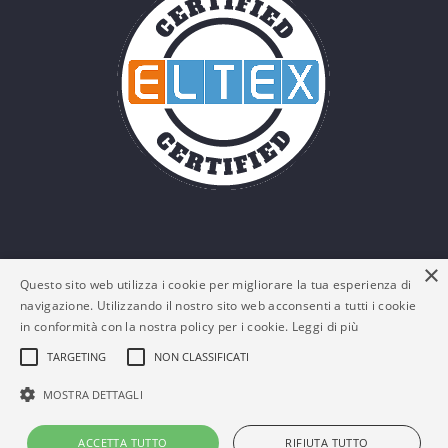
×
Questo sito web utilizza i cookie per migliorare la tua esperienza di
navigazione. Utilizzando il nostro sito web acconsenti a tutti i cookie
in conformità con la nostra policy per i cookie.
Leggi di più
TARGETING
NON CLASSIFICATI
© Eltex Srl - P. IVA: 03161180132 -
Policy Privacy e
MOSTRA DETTAGLI
Cookies
-
FAQs
ACCETTA TUTTO
RIFIUTA TUTTO