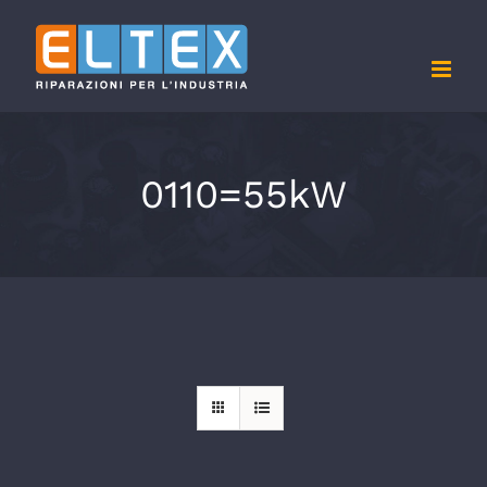
Salta
al
contenuto
0110=55kW