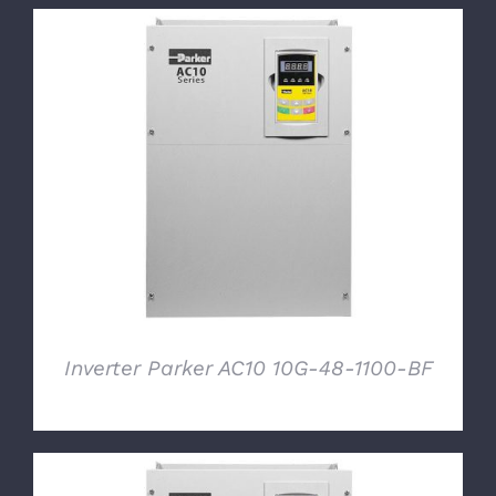
DETTAGLI
Inverter Parker AC10 10G-48-1100-BF