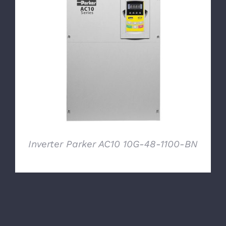
DETTAGLI
Inverter Parker AC10 10G-48-1100-BN