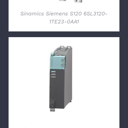
Sinamics Siemens S120 6SL3120-
1TE23-0AA1
DETTAGLI