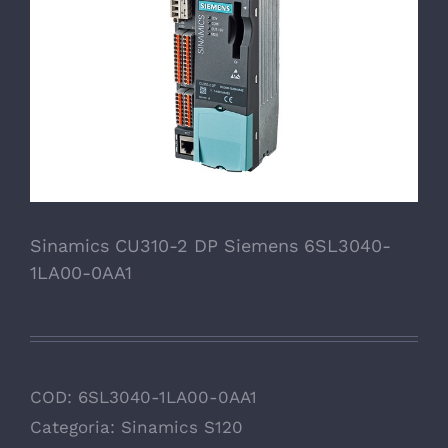
Sinamics CU310-2 DP Siemens 6SL3040-
1LA00-0AA1
COD:
6SL3040-1LA00-0AA1
Categoria:
Sinamics S120