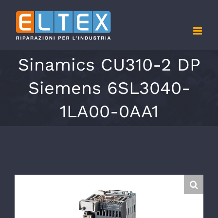
Salta
al
contenuto
Sinamics CU310-2 DP
Siemens 6SL3040-
1LA00-0AA1