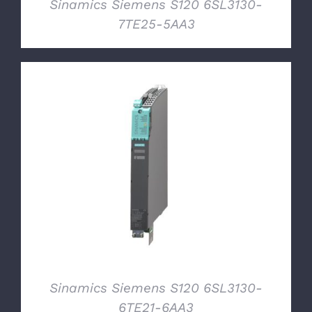
Sinamics Siemens S120 6SL3130-
7TE25-5AA3
DETTAGLI
Sinamics Siemens S120 6SL3130-
6TE21-6AA3