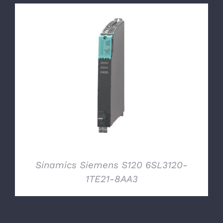
DETTAGLI
Sinamics Siemens S120 6SL3120-
1TE21-8AA3