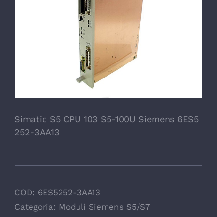
Simatic S5 CPU 103 S5-100U Siemens 6ES5
252-3AA13
COD:
6ES5252-3AA13
Categoria:
Moduli Siemens S5/S7