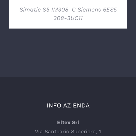
Simatic S5 IM308-C Siemens 6ES5
308-3UC11
INFO AZIENDA
Eltex Srl
Via Santuario Superiore, 1