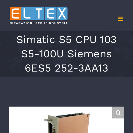
Salta
al
contenuto
Simatic S5 CPU 103
S5-100U Siemens
6ES5 252-3AA13