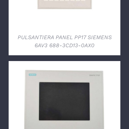
PULSANTIERA PANEL PP17 SIEMENS
6AV3 688-3CD13-0AX0
DETTAGLI