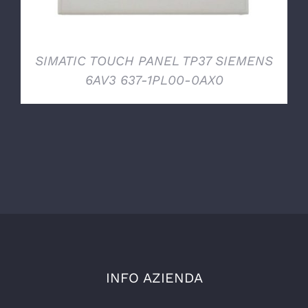
SIMATIC TOUCH PANEL TP37 SIEMENS
6AV3 637-1PL00-0AX0
INFO AZIENDA