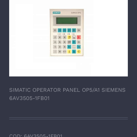
SIMATIC OPERATOR PANEL OP5/A1 SIEMENS
6AV3505-1FB01
COD:
6AV3505-1FB01