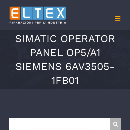
Salta
al
contenuto
SIMATIC OPERATOR
PANEL OP5/A1
SIEMENS 6AV3505-
1FB01