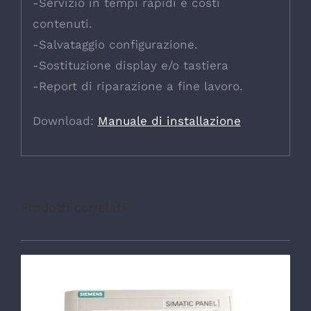
-Servizio in tempi rapidi e costi
contenuti.
-Salvataggio configurazione.
-Sostituzione display e/o tastiera
-Report di riparazione a fine lavoro.
Download:
Manuale di installazione
Prodotti correlati