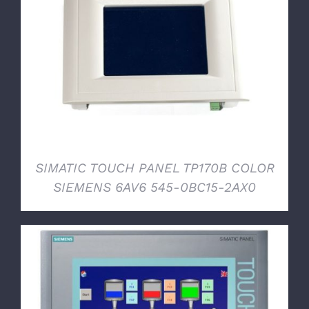
DETTAGLI
SIMATIC TOUCH PANEL TP170B COLOR
SIEMENS 6AV6 545-0BC15-2AX0