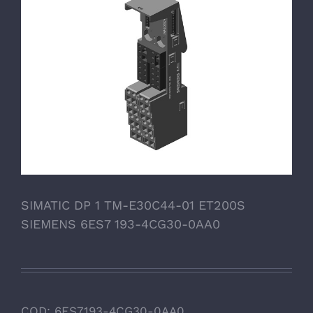
SIMATIC DP 1 TM-E30C44-01 ET200S
SIEMENS 6ES7 193-4CG30-0AA0
COD:
6ES7193-4CG30-0AA0