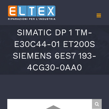
Salta
al
contenuto
SIMATIC DP 1 TM-
E30C44-01 ET200S
SIEMENS 6ES7 193-
4CG30-0AA0