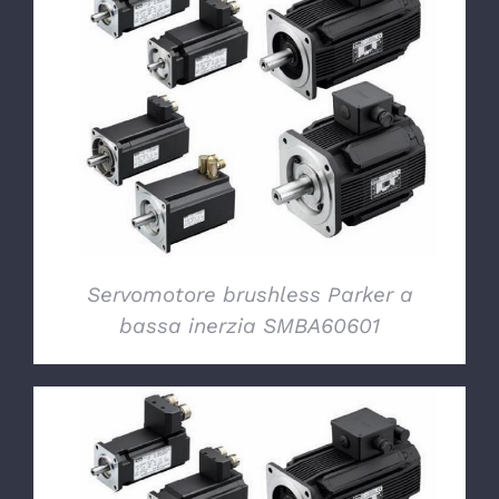
DETTAGLI
Servomotore brushless Parker a
bassa inerzia SMBA60601