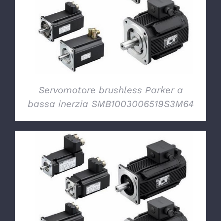
DETTAGLI
Servomotore brushless Parker a
bassa inerzia SMB1003006519S3M64
DETTAGLI