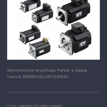
Servomotore brushless Parker a bassa
inerzia SMB60301,48112ID642
COD:
SMB60301,48112ID642