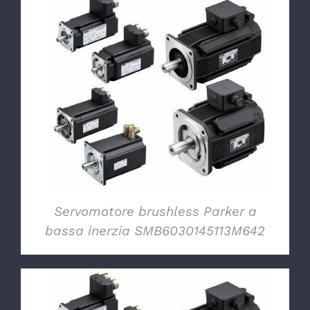
DETTAGLI
Servomotore brushless Parker a
bassa inerzia SMB6030145113M642