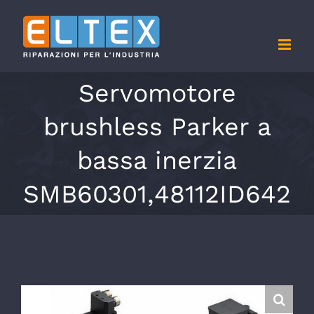
Salta
al
contenuto
Servomotore
brushless Parker a
bassa inerzia
SMB60301,48112ID642