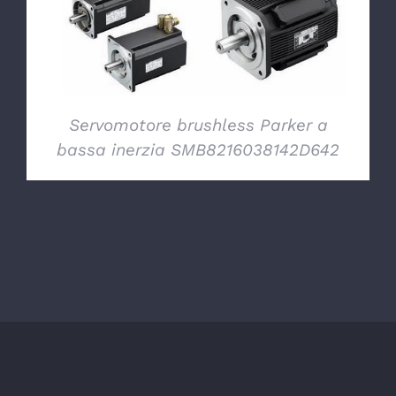
Servomotore brushless Parker a
bassa inerzia SMB8216038142D642