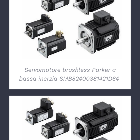
DETTAGLI
Servomotore brushless Parker a
bassa inerzia SMB82400381421D64