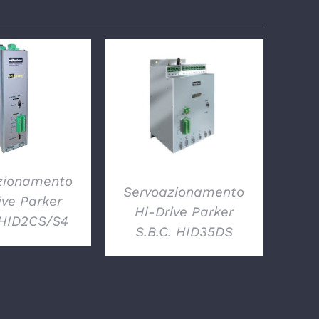
TTAGLI
DETTAGLI
zionamento
Servoazionamento
ive Parker
Hi-Drive Parker
 HID2CS/S4
S.B.C. HID35DS