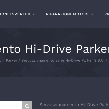
IONI INVERTER
RIPARAZIONI MOTORI
P
to Hi-Drive Parke
oni Parker
Servoazionamento serie Hi-Drive Parker S.B.C.
Servoazionamento Hi-Drive Park