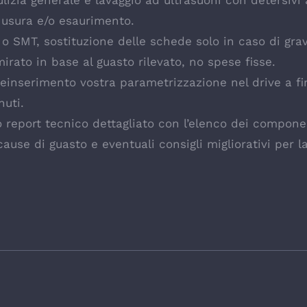
izia generale e lavaggio ad ultrasuoni con detersivi
 usura e/o esaurimento.
e o SMT, sostituzione delle schede solo in caso di gr
rato in base al guasto rilevato, no spese fisse.
 reinserimento vostra parametrizzazione nel drive a fi
nuti.
 report tecnico dettagliato con l’elenco dei component
use di guasto e eventuali consigli migliorativi per l