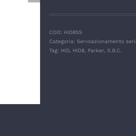
COD:
HID8SS
Categoria:
Servoazionamento serie
Tag:
HID
,
HID8
,
Parker
,
S.B.C.