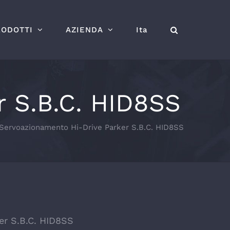
RODOTTI
AZIENDA
Ita
r S.B.C. HID8SS
Servoazionamento Hi-Drive Parker S.B.C. HID8SS
er S.B.C. HID8SS