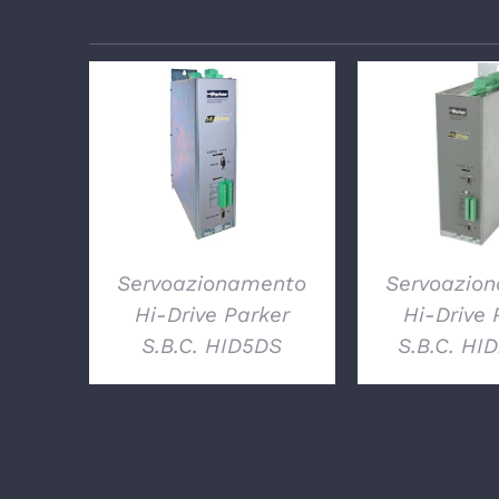
DETTAGLI
DETTA
Servoazionamento
Servoazio
Hi-Drive Parker
Hi-Drive 
S.B.C. HID5DS
S.B.C. HI