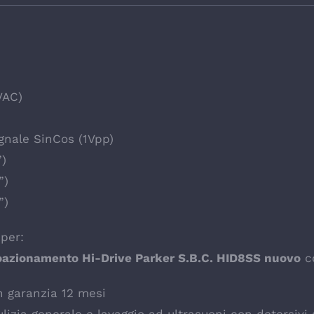
VAC)
gnale SinCos (1Vpp)
”)
”)
”)
per:
azionamento Hi-Drive Parker S.B.C. HID8SS nuovo
co
n garanzia 12 mesi