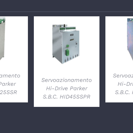
GLI
DE
DETTAGLI
namento
Servoa
Servoazionamento
Parker
Hi-Dr
Hi-Drive Parker
D25SSR
S.B.C.
S.B.C. HID45SSPR