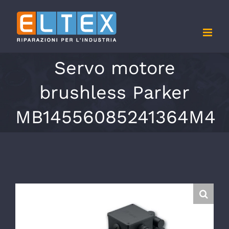
Salta
al
contenuto
Servo motore
brushless Parker
MB14556085241364M4