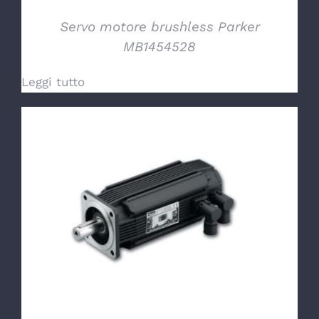
Servo motore brushless Parker
MB1454528
Leggi tutto
DETTAGLI