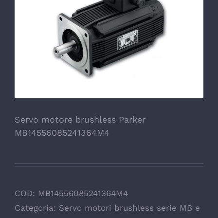
Servo motore brushless Parker
MB14556085241364M4
COD:
MB14556085241364M4
Categoria:
Servo motori brushless serie MB e