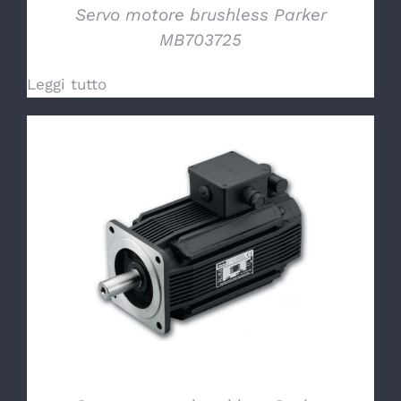
Servo motore brushless Parker
MB703725
Leggi tutto
DETTAGLI