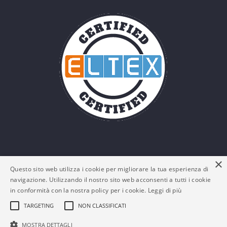
×
Questo sito web utilizza i cookie per migliorare la tua esperienza di
navigazione. Utilizzando il nostro sito web acconsenti a tutti i cookie
in conformità con la nostra policy per i cookie.
Leggi di più
TARGETING
NON CLASSIFICATI
© Eltex Srl - P. IVA: 03161180132 -
Policy Privacy e
MOSTRA DETTAGLI