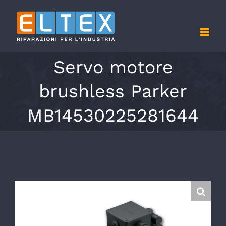
Salta
al
contenuto
Servo motore
brushless Parker
MB14530225281644