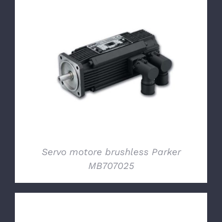
DETTAGLI
Servo motore brushless Parker
MB707025