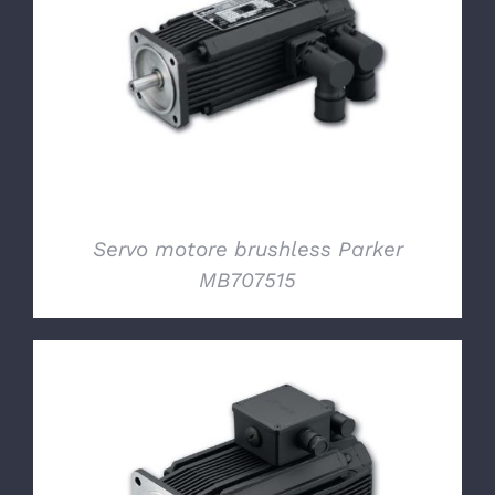
DETTAGLI
Servo motore brushless Parker
MB707515