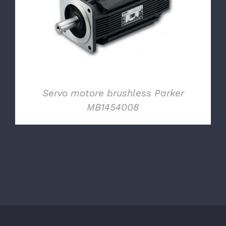
DETTAGLI
Servo motore brushless Parker
MB1454008