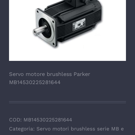
Servo motore brushless Parker
MB14530225281644
COD:
MB14530225281644
Categoria:
Servo motori brushless serie MB e