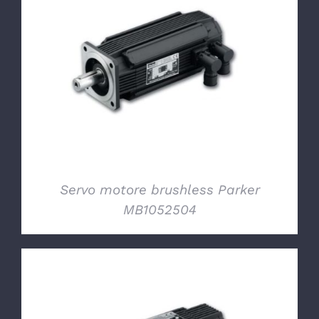
DETTAGLI
Servo motore brushless Parker
MB1052504