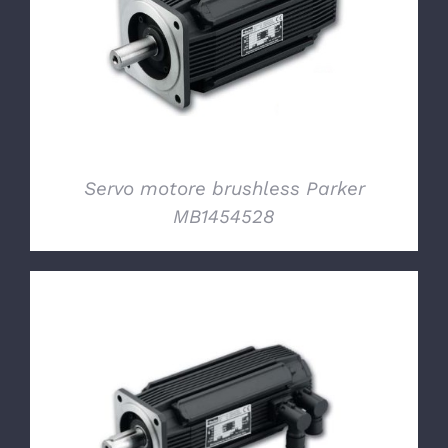
DETTAGLI
Servo motore brushless Parker
MB1454528
DETTAGLI