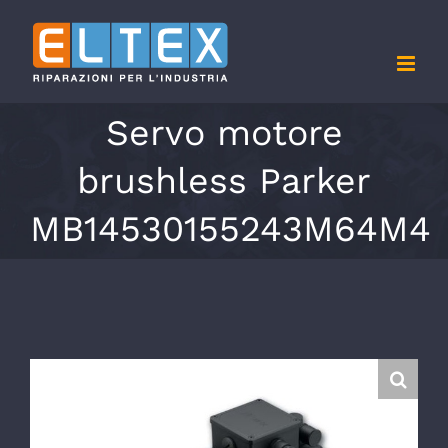
Salta
al
contenuto
Servo motore
brushless Parker
MB14530155243M64M4