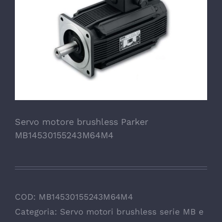
Servo motore brushless Parker
MB14530155243M64M4
COD:
MB14530155243M64M4
Categoria:
Servo motori brushless serie MB e