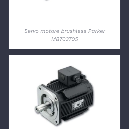
Servo motore brushless Parker
MB703705
DETTAGLI