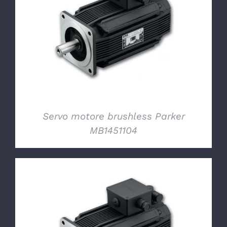
DETTAGLI
Servo motore brushless Parker
MB1451104