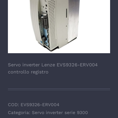
Servo inverter Lenze EVS9326-ERV004
controllo registro
COD:
EVS9326-ERV004
Categoria:
Servo inverter serie 9300